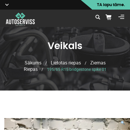
TA lapu tāme.
Veikals
Sākums
Lietotas riepas
Ziemas
/
/
Riepas
/
195/65 R15 bridgestone spike 01
Veikals