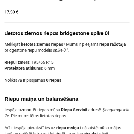
17,50
€
Lietotas ziemas riepas bridgestone spike 01
Meklējat
lietotas ziemas riepas
? Mums ir pieejams
riepu ražotāja
bridgestone riepu modelis
.
spike 01
Riepu izmērs:
195/65 R15
Protektora atlikums:
6 mm
Noliktavā ir pieejamas
0 riepas
.
Riepu maiņa un balansēšana
Iespēja uzmontēt riepas mūsu
Riepu Servisā
adresē:
Ķengaraga iela
. Pie mums lētas lietotas riepas.
2e
Arī ir iespēja pierakstīties uz
riepu maiņu
tiešsaistē mūsu mājas
lapā un netērēt laiku gaidot rindā –>
online pieraksts šeit
.