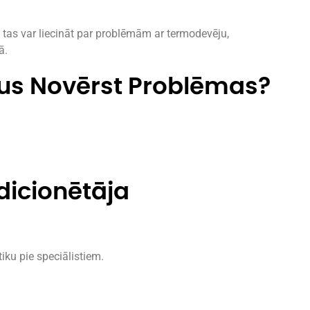
 tas var liecināt par problēmām ar termodevēju,
ā.
ikus Novērst Problēmas?
ndicionētāja
iku pie speciālistiem.