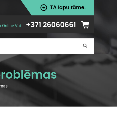
TA lapu tāme.
+371 26060661
n Online Vai
 problēmas
ēmas