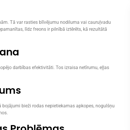
mām. Tā var rasties blīvējumu nodiluma vai cauruļvadu
manītas, līdz freons ir pilnībā iztērēts, kā rezultātā
šana
opējo darbības efektivitāti. Tos izraisa netīrumu, eļļas
jums
ā bojājumi bieži rodas nepietiekamas apkopes, nogulšņu
mos.
mas Problēmas