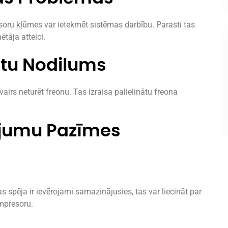
nsoru kļūmes var ietekmēt sistēmas darbību. Parasti tas
tāja atteici.
stu Nodilums
 vairs neturēt freonu. Tas izraisa palielinātu freona
ājumu Pazīmes
s spēja ir ievērojami samazinājusies, tas var liecināt par
mpresoru.