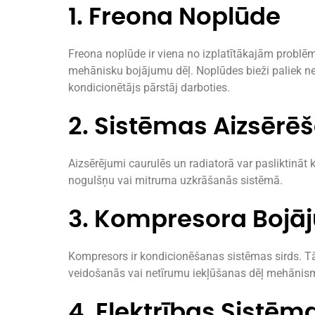
1. Freona Noplūde
Freona noplūde ir viena no izplatītākajām problē
mehānisku bojājumu dēļ. Noplūdes bieži paliek nepa
kondicionētājs pārstāj darboties.
2. Sistēmas Aizsērē
Aizsērējumi caurulēs un radiatorā var pasliktināt k
nogulšņu vai mitruma uzkrāšanās sistēmā.
3. Kompresora Bojā
Kompresors ir kondicionēšanas sistēmas sirds. T
veidošanās vai netīrumu iekļūšanas dēļ mehānis
4. Elektrības Sistē