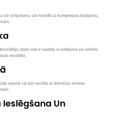
a vai svilpošana, var norādīt uz kompresora bojājumu,
lēmām.
ka
onētāju, bieži vien ir saistīta ar pelējuma vai sēnītes
anās rezultāts.
nā
de salonā var būt saistīta ar drenāžas atveres
miem.
 Ieslēgšana Un