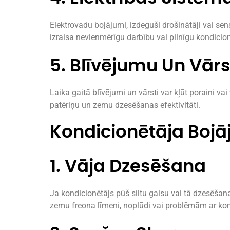
Elektrovadu bojājumi, izdeguši drošinātāji vai se
izraisa nevienmērīgu darbību vai pilnīgu kondicionē
5. Blīvējumu Un Vār
Laika gaitā blīvējumi un vārsti var kļūt poraini vai
patēriņu un zemu dzesēšanas efektivitāti.
Kondicionētāja Boj
1. Vāja Dzesēšana
Ja kondicionētājs pūš siltu gaisu vai tā dzesēšana
zemu freona līmeni, noplūdi vai problēmām ar ko