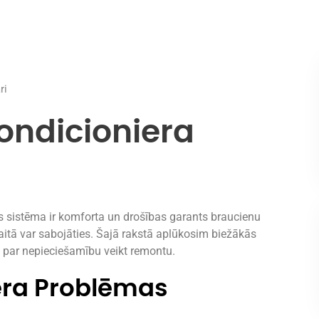
ri
ondicioniera
 sistēma ir komforta un drošības garants braucienu
aitā var sabojāties. Šajā rakstā aplūkosim biežākās
 par nepieciešamību veikt remontu.
era Problēmas