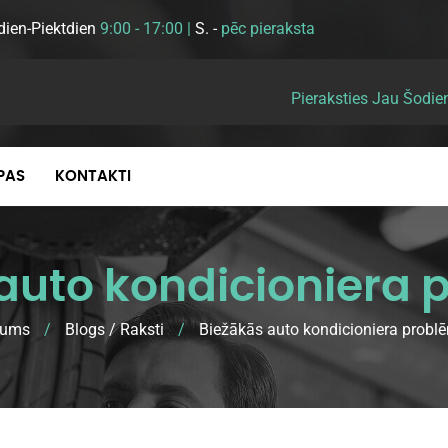
dien-Piektdien
9:00 - 17:00 |
S. -
pēc pieraksta
Pieraksties Jau Šodie
EPAS
KONTAKTI
auto kondicioniera
kums
/
Blogs / Raksti
/
Biežākās auto kondicioniera probl