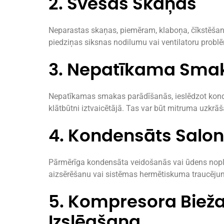
2. Svešas Skaņas
Neparastas skaņas, piemēram, klaboņa, čīkstēšan
piedziņas siksnas nodilumu vai ventilatoru prob
3. Nepatīkama Sma
Nepatīkamas smakas parādīšanās, ieslēdzot kondici
klātbūtni iztvaicētājā. Tas var būt mitruma uzkrāš
4. Kondensāts Salo
Pārmērīga kondensāta veidošanās vai ūdens noplū
aizsērēšanu vai sistēmas hermētiskuma traucēju
5. Kompresora Bieža
Izslēgšana