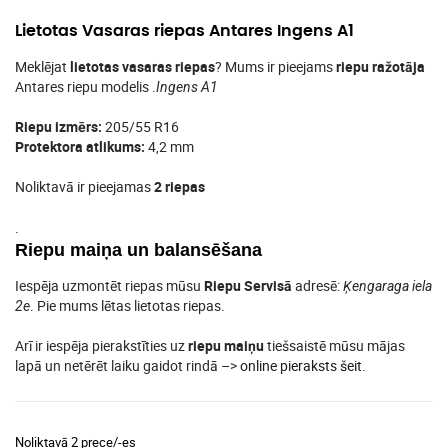
Lietotas Vasaras riepas Antares Ingens A1
Meklējat
lietotas vasaras riepas
? Mums ir pieejams
riepu ražotāja
Antares riepu modelis .
Ingens A1
Riepu izmērs:
205/55 R16
Protektora atlikums:
4,2 mm
Noliktavā ir pieejamas
2 riepas
.
Riepu maiņa un balansēšana
Iespēja uzmontēt riepas mūsu
Riepu Servisā
adresē:
Ķengaraga iela
. Pie mums lētas lietotas riepas.
2e
Arī ir iespēja pierakstīties uz
riepu maiņu
tiešsaistē mūsu mājas
lapā un netērēt laiku gaidot rindā –>
online pieraksts šeit
.
Noliktavā 2 prece/-es