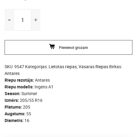
205/55
R16
Antares
Ingens
A1
Pievienot grozam
daudzums
SKU:
9547
Kategorijas:
Lietotas riepas
,
Vasaras Riepas
Birkas:
Antares
Riepu razotājs
Antares
Riepu modelis
Ingens A1
Season
Summer
Izmērs
205/55 R16
Platums
205
Augstums
55
Diametrs
16