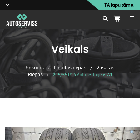
TA lapu tāme.
Veikals
Sākums
Lietotas riepas
Vasaras
/
/
Riepas
/
205/55 R16 Antares Ingens A1
Veikals