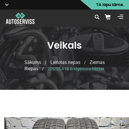
TA lapu tāme.
Veikals
Sākums
Lietotas riepas
Ziemas
/
/
Riepas
/
205/55 R16 Bridgestone blizzak
Veikals