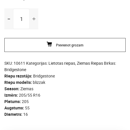
205/55
R16
Bridgestone
blizzak
daudzums
Pievienot grozam
SKU:
10611
Kategorijas:
Lietotas riepas
,
Ziemas Riepas
Birkas:
Bridgestone
Riepu razotājs
Bridgestone
Riepu modelis
blizzak
Season
Ziemas
Izmērs
205/55 R16
Platums
205
Augstums
55
Diametrs
16