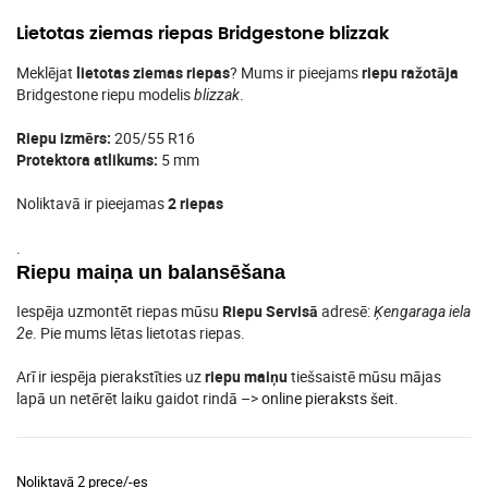
Lietotas ziemas riepas Bridgestone blizzak
Meklējat
lietotas ziemas riepas
? Mums ir pieejams
riepu ražotāja
Bridgestone riepu modelis
.
blizzak
Riepu izmērs:
205/55 R16
Protektora atlikums:
5 mm
Noliktavā ir pieejamas
2 riepas
.
Riepu maiņa un balansēšana
Iespēja uzmontēt riepas mūsu
Riepu Servisā
adresē:
Ķengaraga iela
. Pie mums lētas lietotas riepas.
2e
Arī ir iespēja pierakstīties uz
riepu maiņu
tiešsaistē mūsu mājas
lapā un netērēt laiku gaidot rindā –>
online pieraksts šeit
.
Noliktavā 2 prece/-es