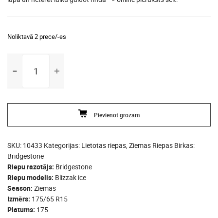
Noliktavā 2 prece/-es
175/65
R15
Bridgestone
Blizzak
ice
Pievienot grozam
daudzums
SKU:
10433
Kategorijas:
Lietotas riepas
,
Ziemas Riepas
Birkas:
Bridgestone
Riepu razotājs
Bridgestone
Riepu modelis
Blizzak ice
Season
Ziemas
Izmērs
175/65 R15
Platums
175