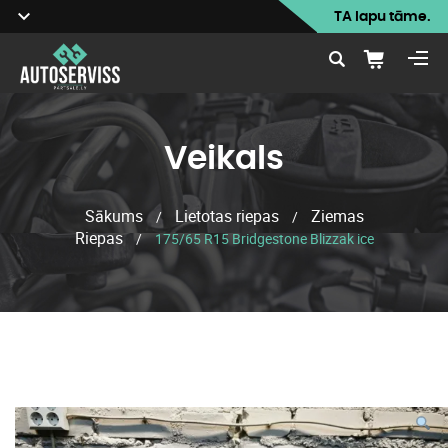
TA lapu tāme.
Veikals
Sākums
Lietotas riepas
Ziemas
/
/
Riepas
/
175/65 R15 Bridgestone Blizzak ice
Veikals