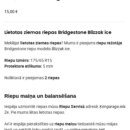
15,00
€
Lietotas ziemas riepas Bridgestone Blizzak ice
Meklējat
lietotas ziemas riepas
? Mums ir pieejams
riepu ražotāja
Bridgestone riepu modelis
.
Blizzak ice
Riepu izmērs:
175/65 R15
Protektora atlikums:
5 mm
Noliktavā ir pieejamas
2 riepas
.
Riepu maiņa un balansēšana
Iespēja uzmontēt riepas mūsu
Riepu Servisā
adresē:
Ķengaraga iela
. Pie mums lētas lietotas riepas.
2e
Arī ir iespēja pierakstīties uz
riepu maiņu
tiešsaistē mūsu mājas
lapā un netērēt laiku gaidot rindā –>
online pieraksts šeit
.