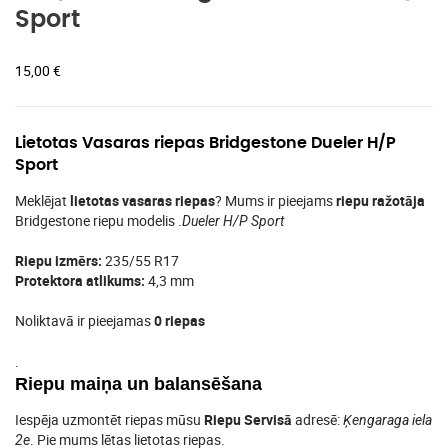
Sport
15,00
€
Lietotas Vasaras riepas Bridgestone Dueler H/P
Sport
Meklējat
lietotas vasaras riepas
? Mums ir pieejams
riepu ražotāja
Bridgestone riepu modelis .
Dueler H/P Sport
Riepu izmērs:
235/55 R17
Protektora atlikums:
4,3 mm
Noliktavā ir pieejamas
0 riepas
.
Riepu maiņa un balansēšana
Iespēja uzmontēt riepas mūsu
Riepu Servisā
adresē:
Ķengaraga iela
. Pie mums lētas lietotas riepas.
2e