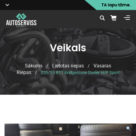
TA lapu tāme.
Veikals
Sākums
Lietotas riepas
Vasaras
/
/
Riepas
/
235/55 R17 Bridgestone Dueler H/P Sport
Veikals