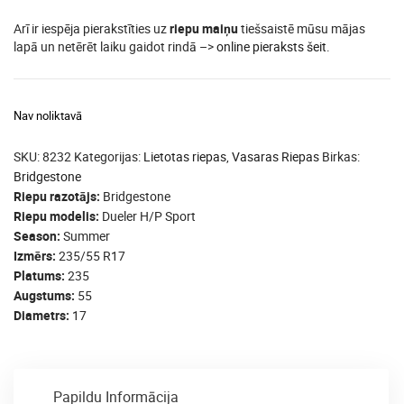
Arī ir iespēja pierakstīties uz
riepu maiņu
tiešsaistē mūsu mājas
lapā un netērēt laiku gaidot rindā –>
online pieraksts šeit
.
Nav noliktavā
SKU:
8232
Kategorijas:
Lietotas riepas
,
Vasaras Riepas
Birkas:
Bridgestone
Riepu razotājs
Bridgestone
Riepu modelis
Dueler H/P Sport
Season
Summer
Izmērs
235/55 R17
Platums
235
Augstums
55
Diametrs
17
Papildu Informācija