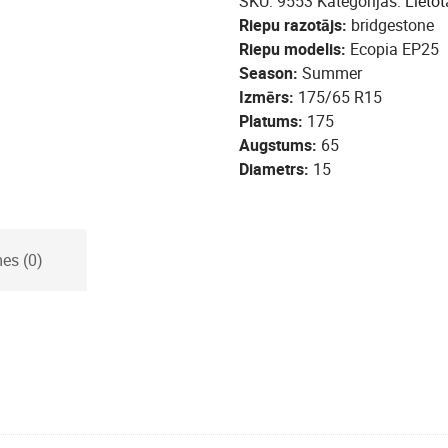
SKU:
9553
Kategorijas:
Lietot
Riepu razotājs
bridgestone
Riepu modelis
Ecopia EP25
Season
Summer
Izmērs
175/65 R15
Platums
175
Augstums
65
Diametrs
15
es (0)