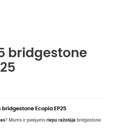
5 bridgestone
P25
s bridgestone Ecopia EP25
pas
? Mums ir pieejams
riepu ražotāja
bridgestone