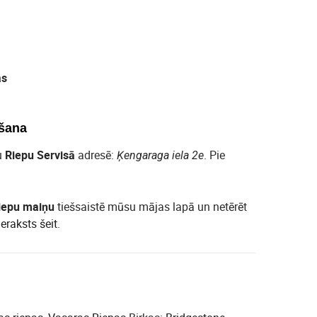
as
šana
u
Riepu Servisā
adresē:
. Pie
Ķengaraga iela 2e
iepu maiņu
tiešsaistē mūsu mājas lapā un netērēt
ieraksts šeit
.