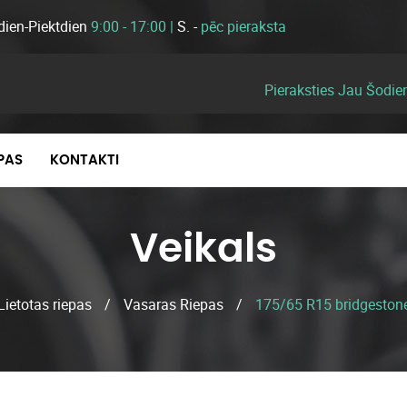
dien-Piektdien
9:00 - 17:00 |
S. -
pēc pieraksta
Pieraksties Jau Šodie
EPAS
KONTAKTI
Veikals
Lietotas riepas
/
Vasaras Riepas
/
175/65 R15 bridgeston