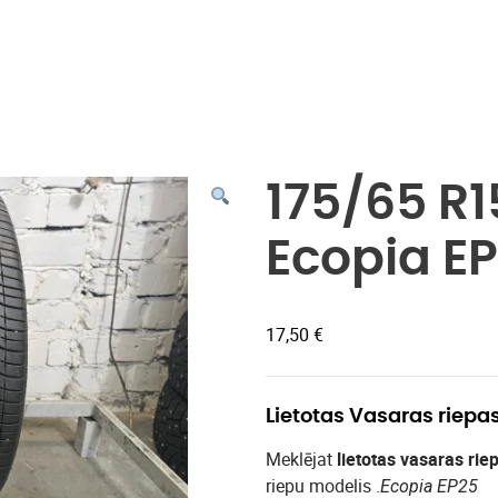
Veikals
175/65 R1
Ecopia E
17,50
€
Lietotas Vasaras riepa
Meklējat
lietotas vasaras rie
riepu modelis .
Ecopia EP25