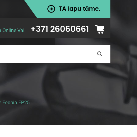
TA lapu tāme.
+371 26060661
n Online Vai
e Ecopia EP25