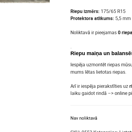
Riepu izmērs:
175/65 R15
Protektora atlikums:
5,5 mm
Noliktavā ir pieejamas
0 riep
.
Riepu maiņa un balansē
Iespēja uzmontēt riepas mūs
mums lētas lietotas riepas.
Arī ir iespēja pierakstīties uz
r
laiku gaidot rindā –>
online p
Nav noliktavā