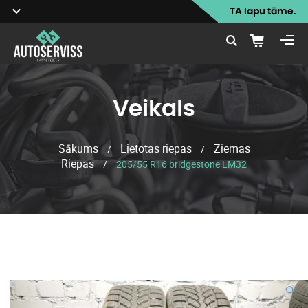
TA lapu tāme.
Veikals
Sākums
Lietotas riepas
Ziemas
/
/
Riepas
/
205/55 R16 bridgestone LM32
Veikals