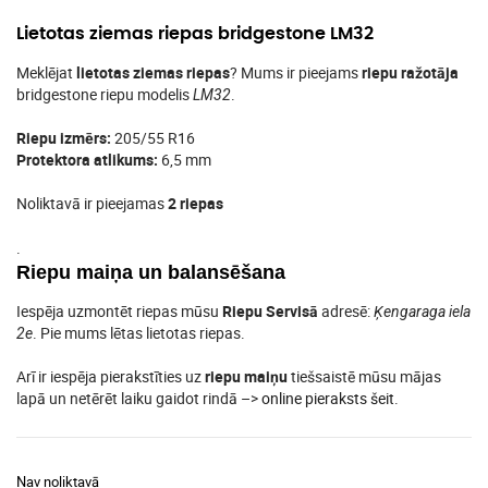
Lietotas ziemas riepas bridgestone LM32
Meklējat
lietotas ziemas riepas
? Mums ir pieejams
riepu ražotāja
bridgestone riepu modelis
.
LM32
Riepu izmērs:
205/55 R16
Protektora atlikums:
6,5 mm
Noliktavā ir pieejamas
2 riepas
.
Riepu maiņa un balansēšana
Iespēja uzmontēt riepas mūsu
Riepu Servisā
adresē:
Ķengaraga iela
. Pie mums lētas lietotas riepas.
2e
Arī ir iespēja pierakstīties uz
riepu maiņu
tiešsaistē mūsu mājas
lapā un netērēt laiku gaidot rindā –>
online pieraksts šeit
.
Nav noliktavā