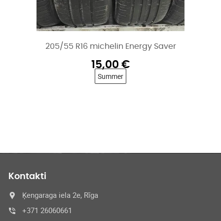
205/55 R16 michelin Energy Saver
15,00
€
Summer
Kontakti
Ķengaraga iela 2e, Rīga
+371 26060661