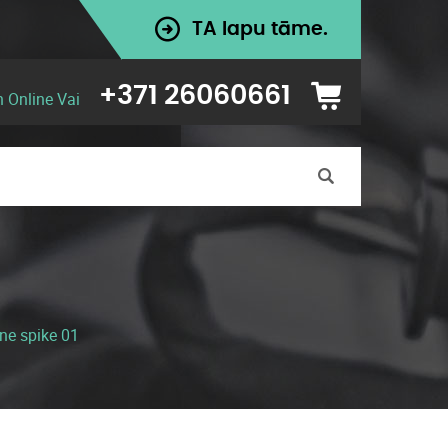
TA lapu tāme.
+371 26060661
n Online Vai
ne spike 01