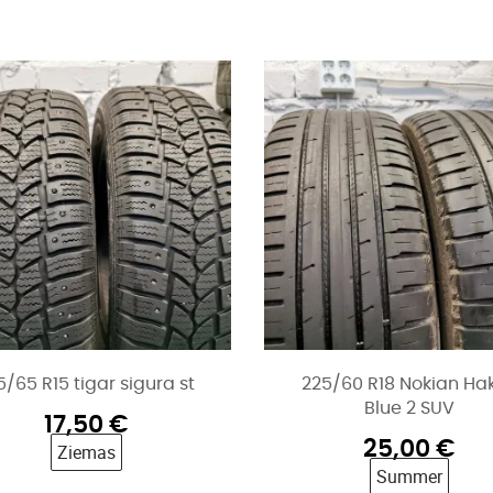
5/65 R15 tigar sigura st
225/60 R18 Nokian Ha
Blue 2 SUV
17,50
€
25,00
€
Ziemas
Summer