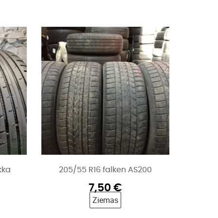
kka
205/55 R16 falken AS200
7,50
€
Ziemas