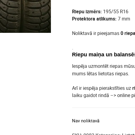
Riepu izmērs:
195/55 R16
Protektora atlikums:
7 mm
Noliktavā ir pieejamas
0 riep
.
Riepu maiņa un balansē
Iespēja uzmontēt riepas mūs
mums lētas lietotas riepas.
Arī ir iespēja pierakstīties uz
r
laiku gaidot rindā –>
online p
Nav noliktavā