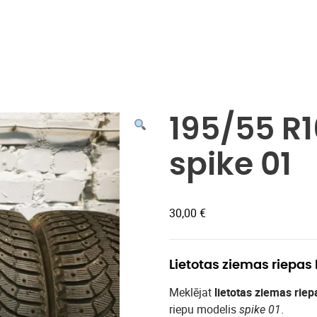
Veikals
195/55 R
spike 01
30,00
€
Lietotas ziemas riepas
Meklējat
lietotas ziemas riep
riepu modelis
.
spike 01