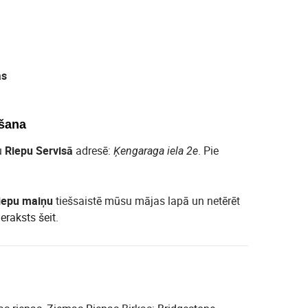
as
šana
u
Riepu Servisā
adresē:
. Pie
Ķengaraga iela 2e
iepu maiņu
tiešsaistē mūsu mājas lapā un netērēt
ieraksts šeit
.