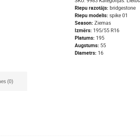
SKU:
9983
Kategorijas:
Lietot
Riepu razotājs
bridgestone
Riepu modelis
spike 01
Season
Ziemas
Izmērs
195/55 R16
Platums
195
Augstums
55
Diametrs
16
es (0)