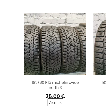
185/60 R15 michelin x-ice
18
north 3
25,00
€
Ziemas