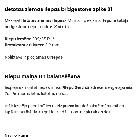
Lietotas ziemas riepas bridgestone Spike 01
Meklējat
lietotas ziemas riepas
? Mums ir pieejams
riepu ražotāja
bridgestone riepu modelis
.
Spike 01
Riepu izmērs:
205/55 R16
Protektora atlikums:
8,2 mm
Noliktavā ir pieejamas
0 riepas
.
Riepu maiņa un balansēšana
Iespēja uzmontēt riepas mūsu
Riepu Servisā
adresē:
Ķengaraga iela
. Pie mums lētas lietotas riepas.
2e
Arī ir iespēja pierakstīties uz
riepu maiņu
tiešsaistē mūsu mājas
lapā un netērēt laiku gaidot rindā –>
online pieraksts šeit
.
Nav noliktavā