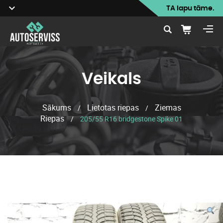
TA lapu tāme.
Veikals
Sākums
Lietotas riepas
Ziemas
/
/
Riepas
/
205/55 R16 bridgestone Spike 01
Veikals