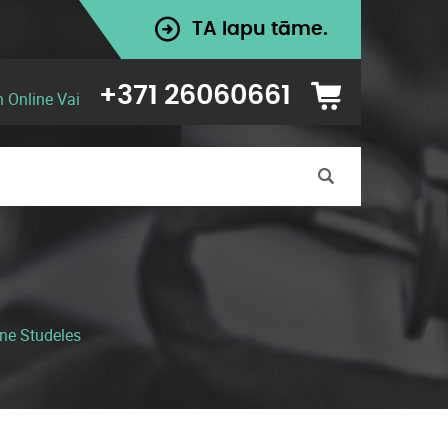
TA lapu tāme.
+371 26060661
n Online Vai
ne Studeles