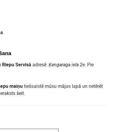
as
šana
u
Riepu Servisā
adresē:
. Pie
Ķengaraga iela 2e
iepu maiņu
tiešsaistē mūsu mājas lapā un netērēt
ieraksts šeit
.