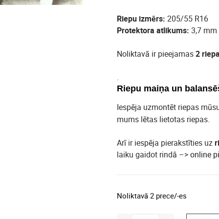
Riepu izmērs:
205/55 R16
Protektora atlikums:
3,7 mm
Noliktavā ir pieejamas
2 riep
.
Riepu maiņa un balansē
Iespēja uzmontēt riepas mūs
mums lētas lietotas riepas.
Arī ir iespēja pierakstīties uz
r
laiku gaidot rindā –>
online p
Noliktavā 2 prece/-es