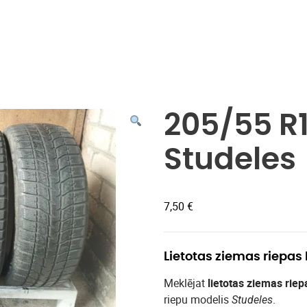
Veikals
205/55 R
Studeles
7,50
€
Lietotas ziemas riepas
Meklējat
lietotas ziemas riep
riepu modelis
.
Studeles