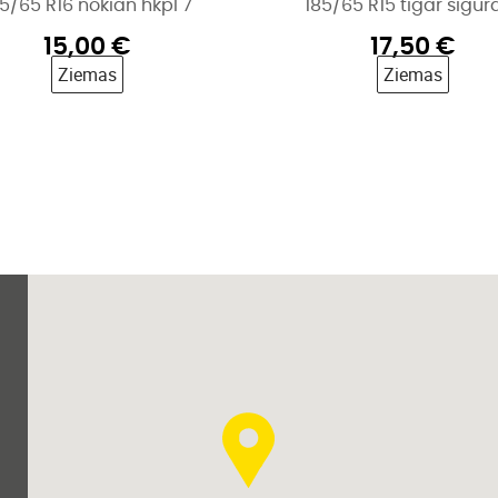
15/65 R16 nokian hkpl 7
185/65 R15 tigar sigura
15,00
€
17,50
€
Ziemas
Ziemas