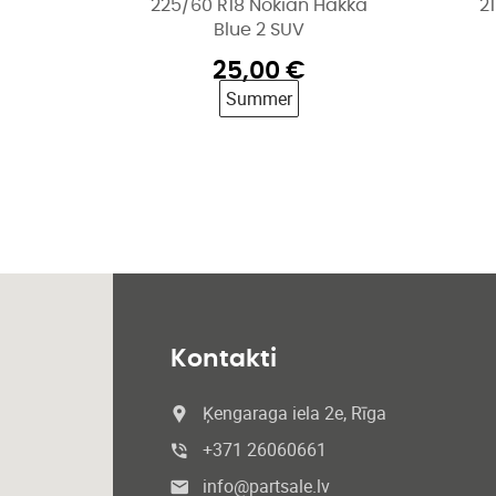
225/60 R18 Nokian Hakka
2
Blue 2 SUV
25,00
€
Summer
Kontakti
Ķengaraga iela 2e, Rīga
+371 26060661
info@partsale.lv