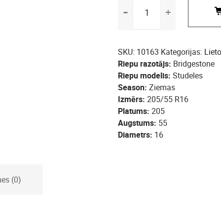
205/55
R16
Bridgestone
Studeles
daudzums
SKU:
10163
Kategorijas:
Liet
Riepu razotājs
Bridgestone
Riepu modelis
Studeles
Season
Ziemas
Izmērs
205/55 R16
Platums
205
Augstums
55
Diametrs
16
es (0)