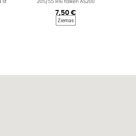
 st
205/55 R16 falken AS200
7,50
€
Ziemas