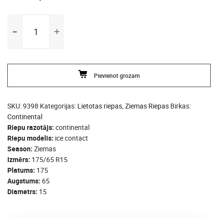
175/65
R15
continental
ice
contact
Pievienot grozam
daudzums
SKU:
9398
Kategorijas:
Lietotas riepas
,
Ziemas Riepas
Birkas:
Continental
Riepu razotājs
continental
Riepu modelis
ice contact
Season
Ziemas
Izmērs
175/65 R15
Platums
175
Augstums
65
Diametrs
15