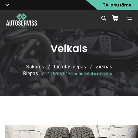
TA lapu tāme.
Veikals
Sākums
Lietotas riepas
Ziemas
/
/
Riepas
/
175/65 R15 continental ice contact
Veikals