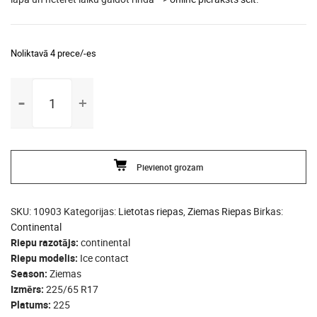
Noliktavā 4 prece/-es
225/65
R17
continental
Ice
contact
Pievienot grozam
daudzums
SKU:
10903
Kategorijas:
Lietotas riepas
,
Ziemas Riepas
Birkas:
Continental
Riepu razotājs
continental
Riepu modelis
Ice contact
Season
Ziemas
Izmērs
225/65 R17
Platums
225