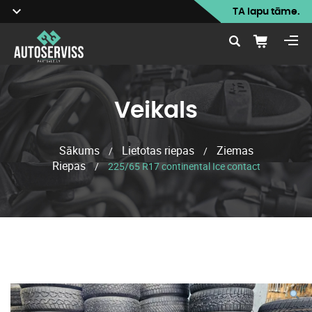
TA lapu tāme.
Veikals
Sākums
Lietotas riepas
Ziemas
/
/
Riepas
/
225/65 R17 continental Ice contact
Veikals