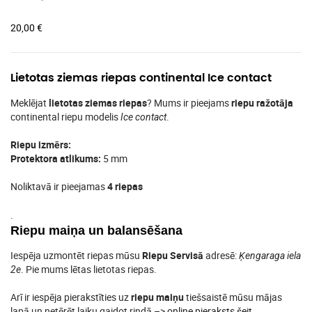
20,00
€
Lietotas ziemas riepas continental Ice contact
Meklējat
lietotas ziemas riepas
? Mums ir pieejams
riepu ražotāja
continental riepu modelis
.
Ice contact
Riepu izmērs:
Protektora atlikums:
5 mm
Noliktavā ir pieejamas
4 riepas
.
Riepu maiņa un balansēšana
Iespēja uzmontēt riepas mūsu
Riepu Servisā
adresē:
Ķengaraga iela
. Pie mums lētas lietotas riepas.
2e
Arī ir iespēja pierakstīties uz
riepu maiņu
tiešsaistē mūsu mājas
lapā un netērēt laiku gaidot rindā –>
online pieraksts šeit
.