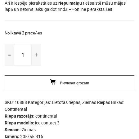
Arī ir iespēja pierakstīties uz
riepu maiņu
tiešsaistē mūsu mājas
lapā un netērēt laiku gaidot rindā –>
online pieraksts šeit
.
Noliktavā 2 prece/-es
205/55
R16
continental
ice
contact
Pievienot grozam
3
daudzums
SKU:
10888
Kategorijas:
Lietotas riepas
,
Ziemas Riepas
Birkas:
Continental
Riepu razotājs
continental
Riepu modelis
ice contact 3
Season
Ziemas
Izmērs
205/55 R16