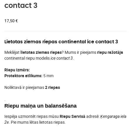
contact 3
17,50
€
Lietotas ziemas riepas continental ice contact 3
Meklējat
lietotas ziemas riepas
? Mums ir pieejams
riepu ražotāja
continental riepu modelis
.
ice contact 3
Riepu izmērs:
Protektora atlikums:
5 mm
Noliktavā ir pieejamas
2 riepas
.
Riepu maiņa un balansēšana
Iespēja uzmontēt riepas mūsu
Riepu Servisā
adresē:
Ķengaraga iela
. Pie mums lētas lietotas riepas.
2e