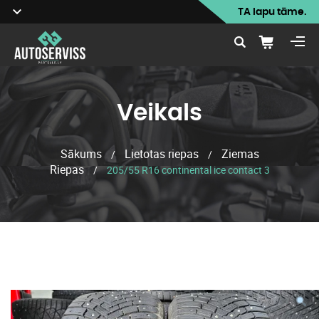
TA lapu tāme.
Veikals
Sākums
Lietotas riepas
Ziemas
/
/
Riepas
/
205/55 R16 continental ice contact 3
Veikals