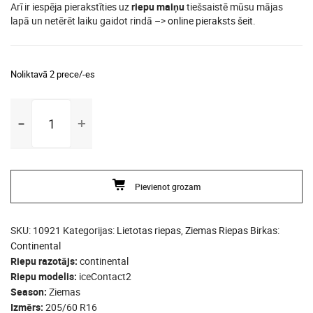
Arī ir iespēja pierakstīties uz
riepu maiņu
tiešsaistē mūsu mājas
lapā un netērēt laiku gaidot rindā –>
online pieraksts šeit
.
Noliktavā 2 prece/-es
205/60
R16
continental
iceContact2
daudzums
Pievienot grozam
SKU:
10921
Kategorijas:
Lietotas riepas
,
Ziemas Riepas
Birkas:
Continental
Riepu razotājs
continental
Riepu modelis
iceContact2
Season
Ziemas
Izmērs
205/60 R16