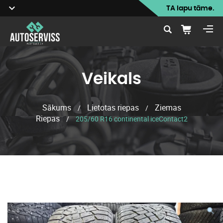
TA lapu tāme.
Veikals
Sākums
Lietotas riepas
Ziemas
/
/
Riepas
/
205/60 R16 continental iceContact2
Veikals