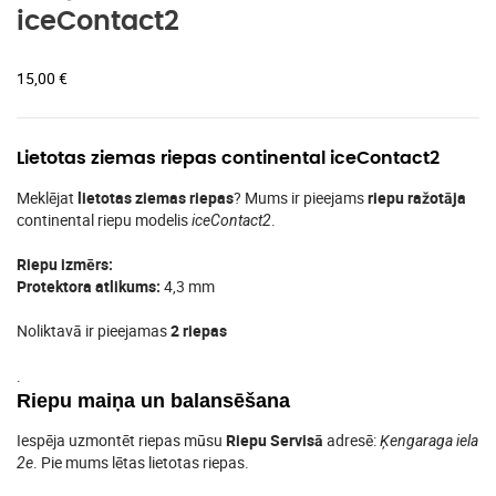
iceContact2
15,00
€
Lietotas ziemas riepas continental iceContact2
Meklējat
lietotas ziemas riepas
? Mums ir pieejams
riepu ražotāja
continental riepu modelis
.
iceContact2
Riepu izmērs:
Protektora atlikums:
4,3 mm
Noliktavā ir pieejamas
2 riepas
.
Riepu maiņa un balansēšana
Iespēja uzmontēt riepas mūsu
Riepu Servisā
adresē:
Ķengaraga iela
. Pie mums lētas lietotas riepas.
2e