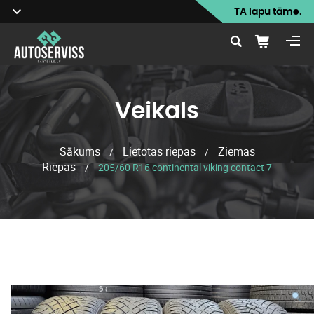
TA lapu tāme.
Veikals
Sākums
Lietotas riepas
Ziemas
/
/
Riepas
/
205/60 R16 continental viking contact 7
Veikals