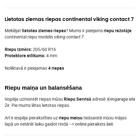
Lietotas ziemas riepas continental viking contact 7
Meklējat
lietotas ziemas riepas
? Mums ir pieejams
riepu ražotāja
continental riepu modelis
.
viking contact 7
Riepu izmērs:
205/60 R16
Protektora atlikums:
4 mm
Noliktavā ir pieejamas
4 riepas
.
Riepu maiņa un balansēšana
Iespēja uzmontēt riepas mūsu
Riepu Servisā
adresē:
Ķengaraga iela
. Pie mums lētas lietotas riepas.
2e
Arī ir iespēja pierakstīties uz
riepu maiņu
tiešsaistē mūsu mājas
lapā un netērēt laiku gaidot rindā –>
online pieraksts šeit
.