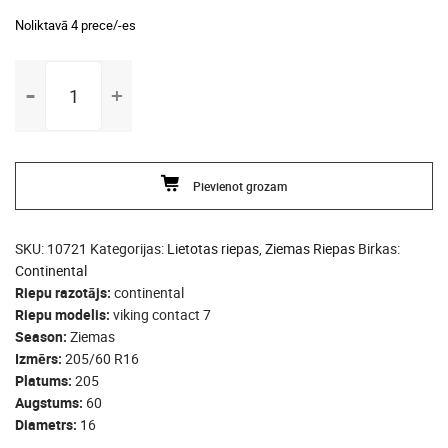
Noliktavā 4 prece/-es
205/60
R16
continental
viking
contact
Pievienot grozam
7
daudzums
SKU:
10721
Kategorijas:
Lietotas riepas
,
Ziemas Riepas
Birkas:
Continental
Riepu razotājs
continental
Riepu modelis
viking contact 7
Season
Ziemas
Izmērs
205/60 R16
Platums
205
Augstums
60
Diametrs
16