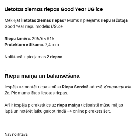
Lietotas ziemas riepas Good Year UG ice
Meklējat
lietotas ziemas riepas
? Mums ir pieejams
riepu ražotāja
Good Year riepu modelis
.
UG ice
Riepu izmērs:
205/65 R15
Protektora atlikums:
7,4 mm
Noliktavā ir pieejamas
2 riepas
.
Riepu maiņa un balansēšana
Iespēja uzmontēt riepas mūsu
Riepu Servisā
adresē:
Ķengaraga iela
. Pie mums lētas lietotas riepas.
2e
Arī ir iespēja pierakstīties uz
riepu maiņu
tiešsaistē mūsu mājas
lapā un netērēt laiku gaidot rindā –>
online pieraksts šeit
.
Nav noliktavā