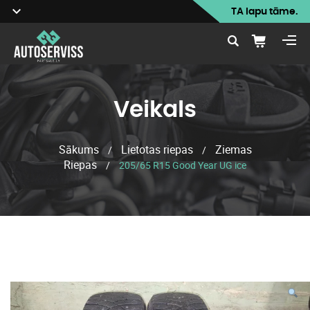
TA lapu tāme.
Veikals
Sākums
Lietotas riepas
Ziemas
/
/
Riepas
/
205/65 R15 Good Year UG ice
Veikals