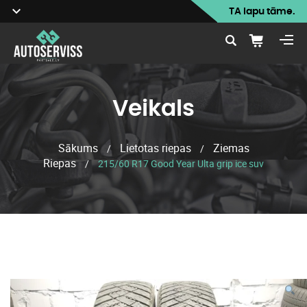
TA lapu tāme.
Veikals
Sākums
Lietotas riepas
Ziemas
/
/
Riepas
/
215/60 R17 Good Year Ulta grip ice suv
Veikals