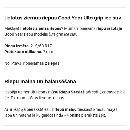
Lietotas ziemas riepas Good Year Ulta grip ice suv
Meklējat
lietotas ziemas riepas
? Mums ir pieejams
riepu ražotāja
Good Year riepu modelis
.
Ulta grip ice suv
Riepu izmērs:
215/60 R17
Protektora atlikums:
7 mm
Noliktavā ir pieejamas
2 riepas
.
Riepu maiņa un balansēšana
Iespēja uzmontēt riepas mūsu
Riepu Servisā
adresē:
Ķengaraga iela
. Pie mums lētas lietotas riepas.
2e
Arī ir iespēja pierakstīties uz
riepu maiņu
tiešsaistē mūsu mājas
lapā un netērēt laiku gaidot rindā –>
online pieraksts šeit
.