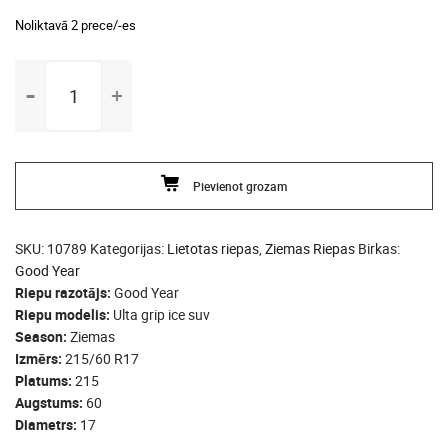
Noliktavā 2 prece/-es
215/60
R17
Good
Year
Ulta
Pievienot grozam
grip
ice
suv
SKU:
10789
Kategorijas:
Lietotas riepas
,
Ziemas Riepas
Birkas:
daudzums
Good Year
Riepu razotājs
Good Year
Riepu modelis
Ulta grip ice suv
Season
Ziemas
Izmērs
215/60 R17
Platums
215
Augstums
60
Diametrs
17