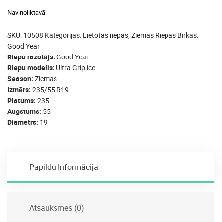
Nav noliktavā
SKU:
10508
Kategorijas:
Lietotas riepas
,
Ziemas Riepas
Birkas:
Good Year
Riepu razotājs
Good Year
Riepu modelis
Ultra Grip ice
Season
Ziemas
Izmērs
235/55 R19
Platums
235
Augstums
55
Diametrs
19
Papildu Informācija
Atsauksmes (0)