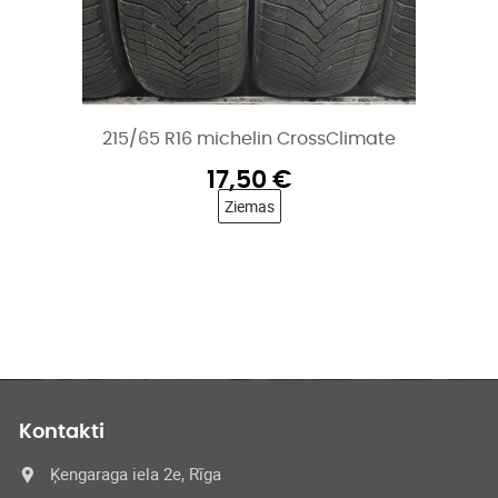
Climate
215/65 R16 continental ice conta
15,00
€
Ziemas
Kontakti
Ķengaraga iela 2e, Rīga