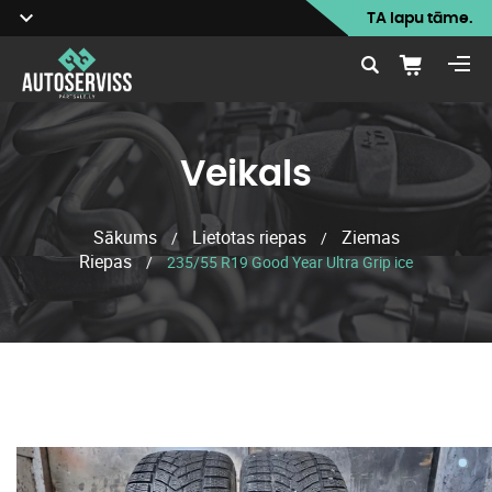
TA lapu tāme.
Veikals
Sākums
Lietotas riepas
Ziemas
/
/
Riepas
/
235/55 R19 Good Year Ultra Grip ice
Veikals