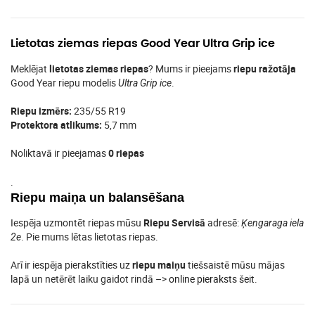
Lietotas ziemas riepas Good Year Ultra Grip ice
Meklējat
lietotas ziemas riepas
? Mums ir pieejams
riepu ražotāja
Good Year riepu modelis
.
Ultra Grip ice
Riepu izmērs:
235/55 R19
Protektora atlikums:
5,7 mm
Noliktavā ir pieejamas
0 riepas
.
Riepu maiņa un balansēšana
Iespēja uzmontēt riepas mūsu
Riepu Servisā
adresē:
Ķengaraga iela
. Pie mums lētas lietotas riepas.
2e
Arī ir iespēja pierakstīties uz
riepu maiņu
tiešsaistē mūsu mājas
lapā un netērēt laiku gaidot rindā –>
online pieraksts šeit
.