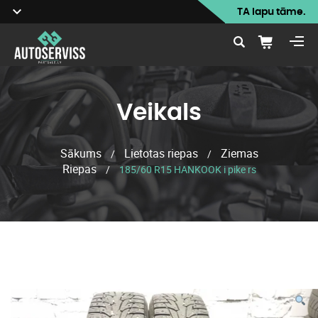
TA lapu tāme.
Veikals
Sākums
Lietotas riepas
Ziemas
/
/
Riepas
/
185/60 R15 HANKOOK i pike rs
Veikals