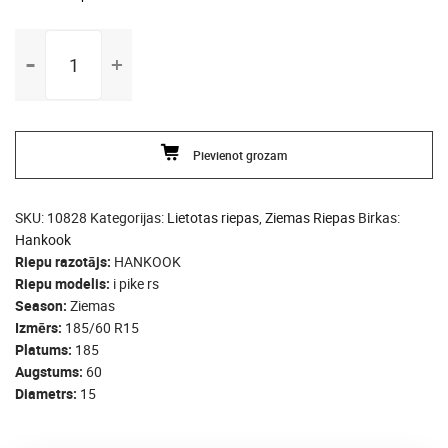
185/60
R15
HANKOOK
i
pike
Pievienot grozam
rs
daudzums
SKU:
10828
Kategorijas:
Lietotas riepas
,
Ziemas Riepas
Birkas:
Hankook
Riepu razotājs
HANKOOK
Riepu modelis
i pike rs
Season
Ziemas
Izmērs
185/60 R15
Platums
185
Augstums
60
Diametrs
15