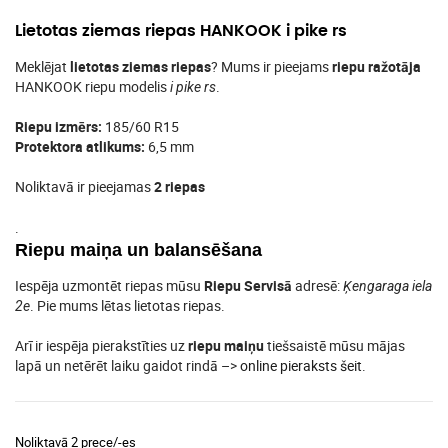
Lietotas ziemas riepas HANKOOK i pike rs
Meklējat
lietotas ziemas riepas
? Mums ir pieejams
riepu ražotāja
HANKOOK riepu modelis
.
i pike rs
Riepu izmērs:
185/60 R15
Protektora atlikums:
6,5 mm
Noliktavā ir pieejamas
2 riepas
.
Riepu maiņa un balansēšana
Iespēja uzmontēt riepas mūsu
Riepu Servisā
adresē:
Ķengaraga iela
. Pie mums lētas lietotas riepas.
2e
Arī ir iespēja pierakstīties uz
riepu maiņu
tiešsaistē mūsu mājas
lapā un netērēt laiku gaidot rindā –>
online pieraksts šeit
.
Noliktavā 2 prece/-es