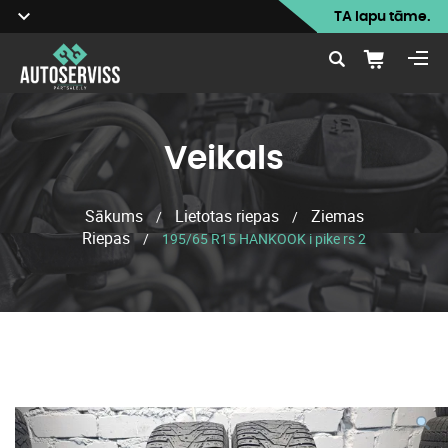
TA lapu tāme.
Veikals
Sākums
Lietotas riepas
Ziemas
/
/
Riepas
/
195/65 R15 HANKOOK i pike rs 2
Veikals