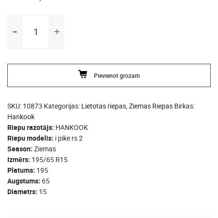
195/65
R15
HANKOOK
i
pike
Pievienot grozam
rs
2
daudzums
SKU:
10873
Kategorijas:
Lietotas riepas
,
Ziemas Riepas
Birkas:
Hankook
Riepu razotājs
HANKOOK
Riepu modelis
i pike rs 2
Season
Ziemas
Izmērs
195/65 R15
Platums
195
Augstums
65
Diametrs
15