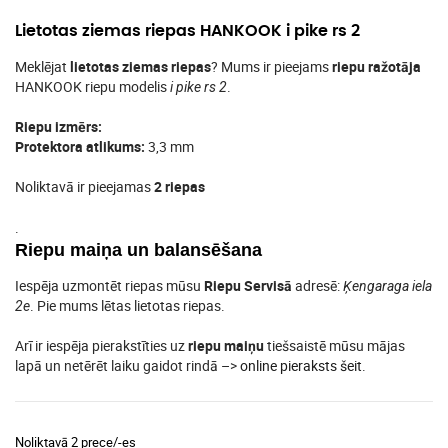
Lietotas ziemas riepas HANKOOK i pike rs 2
Meklējat
lietotas ziemas riepas
? Mums ir pieejams
riepu ražotāja
HANKOOK riepu modelis
.
i pike rs 2
Riepu izmērs:
Protektora atlikums:
3,3 mm
Noliktavā ir pieejamas
2 riepas
.
Riepu maiņa un balansēšana
Iespēja uzmontēt riepas mūsu
Riepu Servisā
adresē:
Ķengaraga iela
. Pie mums lētas lietotas riepas.
2e
Arī ir iespēja pierakstīties uz
riepu maiņu
tiešsaistē mūsu mājas
lapā un netērēt laiku gaidot rindā –>
online pieraksts šeit
.
Noliktavā 2 prece/-es