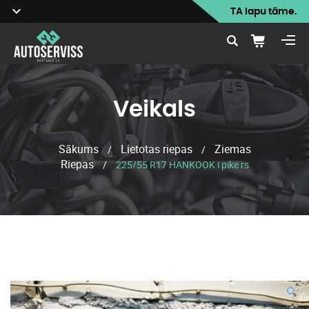
TA lapu tāme.
Veikals
Sākums
Lietotas riepas
Ziemas
/
/
Riepas
/
225/55 R17 HANKOOK i pike rs
Veikals