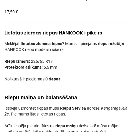
17,50
€
Lietotas ziemas riepas HANKOOK i pike rs
Meklējat
lietotas ziemas riepas
? Mums ir pieejams
riepu ražotāja
HANKOOK riepu modelis
.
i pike rs
Riepu izmērs:
225/55 R17
Protektora atlikums:
5,5 mm
Noliktavā ir pieejamas
0 riepas
.
Riepu maiņa un balansēšana
Iespēja uzmontēt riepas mūsu
Riepu Servisā
adresē:
Ķengaraga iela
. Pie mums lētas lietotas riepas.
2e
Arī ir iespēja pierakstīties uz
riepu maiņu
tiešsaistē mūsu mājas
lapā un netērēt laiku gaidot rindā –>
online pieraksts šeit
.