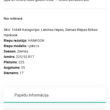
Nav noliktavā
SKU:
10448
Kategorijas:
Lietotas riepas
,
Ziemas Riepas
Birkas:
Hankook
Riepu razotājs
HANKOOK
Riepu modelis
i pike rs
Season
Ziemas
Izmērs
225/55 R17
Platums
225
Augstums
55
Diametrs
17
Papildu Informācija