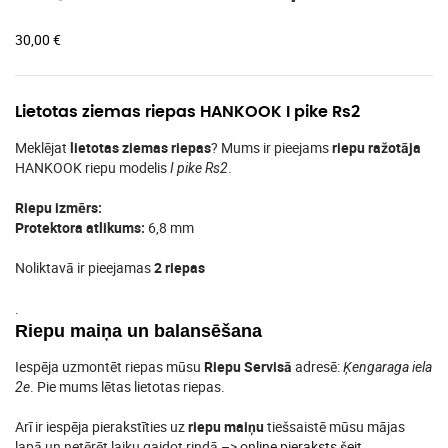
30,00
€
Lietotas ziemas riepas HANKOOK I pike Rs2
Meklējat
lietotas ziemas riepas
? Mums ir pieejams
riepu ražotāja
HANKOOK riepu modelis
.
I pike Rs2
Riepu izmērs:
Protektora atlikums:
6,8 mm
Noliktavā ir pieejamas
2 riepas
.
Riepu maiņa un balansēšana
Iespēja uzmontēt riepas mūsu
Riepu Servisā
adresē:
Ķengaraga iela
. Pie mums lētas lietotas riepas.
2e
Arī ir iespēja pierakstīties uz
riepu maiņu
tiešsaistē mūsu mājas
lapā un netērēt laiku gaidot rindā –>
online pieraksts šeit
.