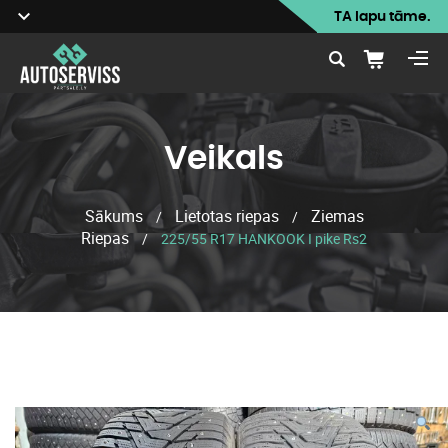
TA lapu tāme.
Veikals
Sākums
Lietotas riepas
Ziemas
/
/
Riepas
/
225/55 R17 HANKOOK I pike Rs2
Veikals