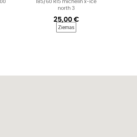
200
185/60 R15 michelin x-ice
north 3
25,00
€
Ziemas