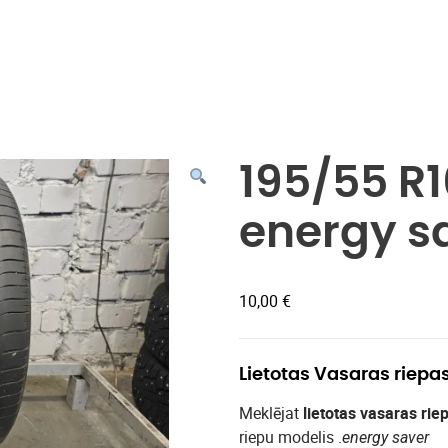
Veikals
195/55 R1
energy s
10,00
€
Lietotas Vasaras riepa
Meklējat
lietotas vasaras rie
riepu modelis .
energy saver