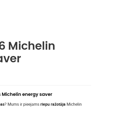
6 Michelin
aver
s Michelin energy saver
pas
? Mums ir pieejams
riepu ražotāja
Michelin