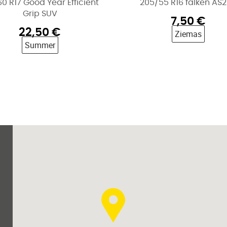
60 R17 Good Year Efficient
205/55 R16 falken AS
Grip SUV
7,50
€
22,50
€
Ziemas
Summer