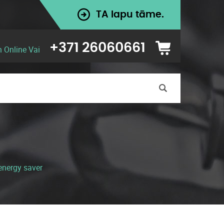
TA lapu tāme.
+371 26060661
n Online Vai
energy saver