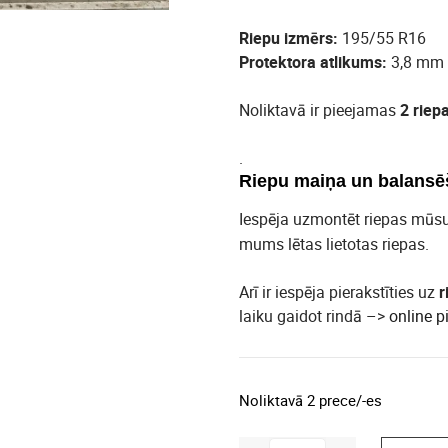
Riepu izmērs:
195/55 R16
Protektora atlikums:
3,8 mm
Noliktavā ir pieejamas
2 riep
.
Riepu maiņa un balansē
Iespēja uzmontēt riepas mūs
mums lētas lietotas riepas.
Arī ir iespēja pierakstīties uz
r
laiku gaidot rindā –>
online p
Noliktavā 2 prece/-es