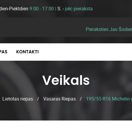
dien-Piektdien
9:00 - 17:00 |
S. -
pēc pieraksta
Pieraksties Jau Šodie
EPAS
KONTAKTI
Veikals
Lietotas riepas
/
Vasaras Riepas
/
195/55 R16 Michelin 