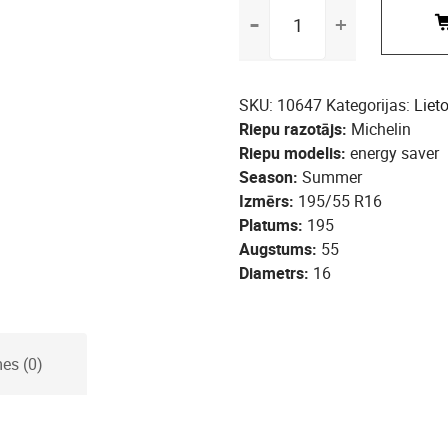
195/55
R16
Michelin
energy
saver
SKU:
10647
Kategorijas:
Liet
daudzums
Riepu razotājs
Michelin
Riepu modelis
energy saver
Season
Summer
Izmērs
195/55 R16
Platums
195
Augstums
55
Diametrs
16
es (0)