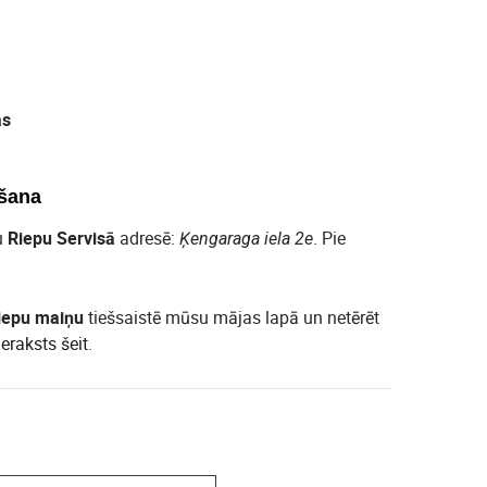
as
šana
u
Riepu Servisā
adresē:
. Pie
Ķengaraga iela 2e
iepu maiņu
tiešsaistē mūsu mājas lapā un netērēt
ieraksts šeit
.