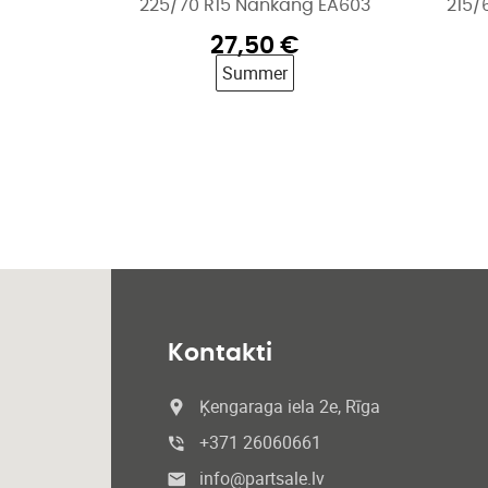
225/70 R15 Nankang EA603
215/
27,50
€
Summer
Kontakti
Ķengaraga iela 2e, Rīga
+371 26060661
info@partsale.lv