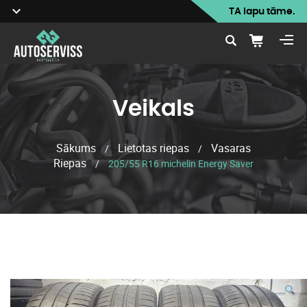
TA lapu tāme.
Veikals
Sākums
Lietotas riepas
Vasaras
/
/
Riepas
/
205/55 R16 michelin Energy Saver
Veikals