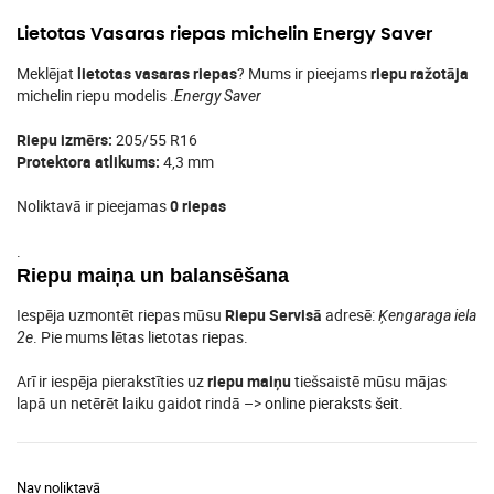
Lietotas Vasaras riepas michelin Energy Saver
Meklējat
lietotas vasaras riepas
? Mums ir pieejams
riepu ražotāja
michelin riepu modelis .
Energy Saver
Riepu izmērs:
205/55 R16
Protektora atlikums:
4,3 mm
Noliktavā ir pieejamas
0 riepas
.
Riepu maiņa un balansēšana
Iespēja uzmontēt riepas mūsu
Riepu Servisā
adresē:
Ķengaraga iela
. Pie mums lētas lietotas riepas.
2e
Arī ir iespēja pierakstīties uz
riepu maiņu
tiešsaistē mūsu mājas
lapā un netērēt laiku gaidot rindā –>
online pieraksts šeit
.
Nav noliktavā