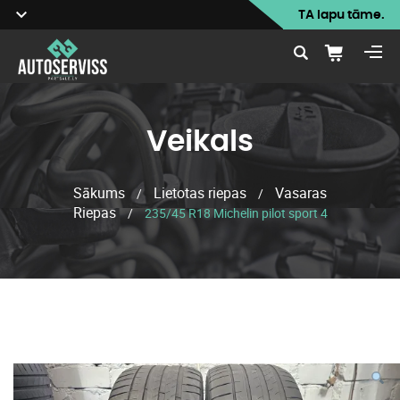
TA lapu tāme.
Veikals
Sākums
Lietotas riepas
Vasaras
/
/
Riepas
/
235/45 R18 Michelin pilot sport 4
Veikals