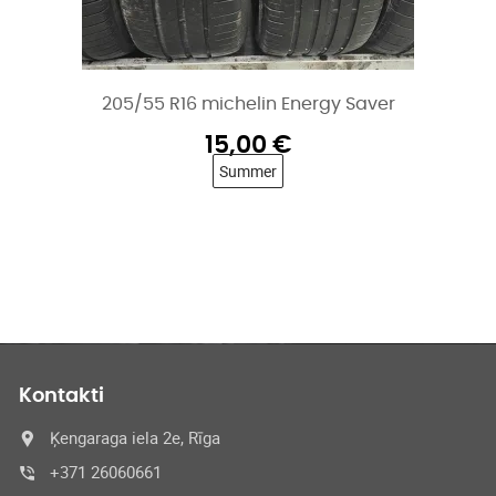
205/55 R16 michelin Energy Saver
15,00
€
Summer
Kontakti
Ķengaraga iela 2e, Rīga
+371 26060661