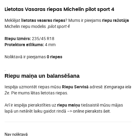
Lietotas Vasaras riepas Michelin pilot sport 4
Meklējat
lietotas vasaras riepas
? Mums ir pieejams
riepu ražotāja
Michelin riepu modelis .
pilot sport 4
Riepu izmērs:
235/45 R18
Protektora atlikums:
4 mm
Noliktavā ir pieejamas
0 riepas
.
Riepu maiņa un balansēšana
Iespēja uzmontēt riepas mūsu
Riepu Servisā
adresē:
Ķengaraga iela
. Pie mums lētas lietotas riepas.
2e
Arī ir iespēja pierakstīties uz
riepu maiņu
tiešsaistē mūsu mājas
lapā un netērēt laiku gaidot rindā –>
online pieraksts šeit
.
Nav noliktavā