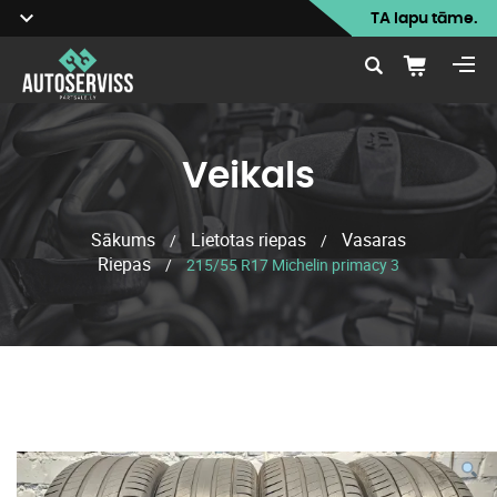
TA lapu tāme.
Veikals
Sākums
Lietotas riepas
Vasaras
/
/
Riepas
/
215/55 R17 Michelin primacy 3
Veikals