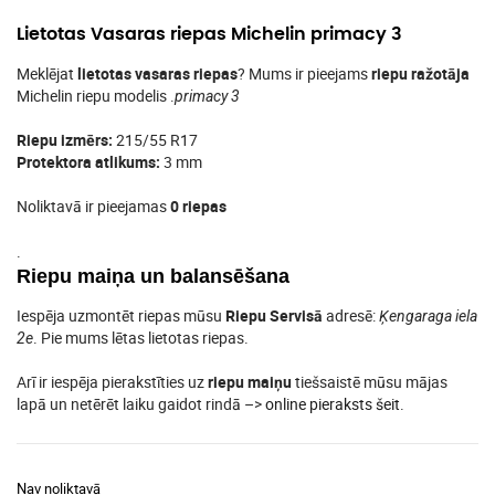
Lietotas Vasaras riepas Michelin primacy 3
Meklējat
lietotas vasaras riepas
? Mums ir pieejams
riepu ražotāja
Michelin riepu modelis .
primacy 3
Riepu izmērs:
215/55 R17
Protektora atlikums:
3 mm
Noliktavā ir pieejamas
0 riepas
.
Riepu maiņa un balansēšana
Iespēja uzmontēt riepas mūsu
Riepu Servisā
adresē:
Ķengaraga iela
. Pie mums lētas lietotas riepas.
2e
Arī ir iespēja pierakstīties uz
riepu maiņu
tiešsaistē mūsu mājas
lapā un netērēt laiku gaidot rindā –>
online pieraksts šeit
.
Nav noliktavā