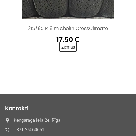
215/65 R16 michelin CrossClimate
17,50
€
Ziemas
Kontakti
Ķengaraga iela 2e, Rīga
+371 26060661