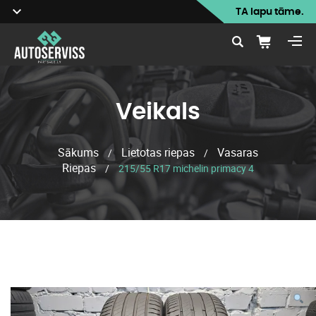
TA lapu tāme.
Veikals
Sākums
Lietotas riepas
Vasaras
/
/
Riepas
/
215/55 R17 michelin primacy 4
Veikals