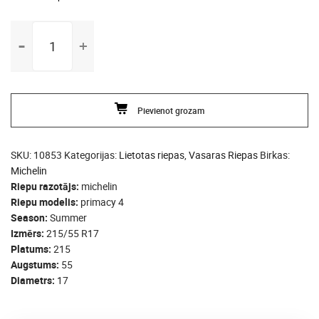
215/55
R17
michelin
primacy
4
Pievienot grozam
daudzums
SKU:
10853
Kategorijas:
Lietotas riepas
,
Vasaras Riepas
Birkas:
Michelin
Riepu razotājs
michelin
Riepu modelis
primacy 4
Season
Summer
Izmērs
215/55 R17
Platums
215
Augstums
55
Diametrs
17