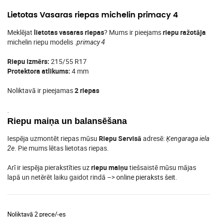
Lietotas Vasaras riepas michelin primacy 4
Meklējat
lietotas vasaras riepas
? Mums ir pieejams
riepu ražotāja
michelin riepu modelis .
primacy 4
Riepu izmērs:
215/55 R17
Protektora atlikums:
4 mm
Noliktavā ir pieejamas
2 riepas
.
Riepu maiņa un balansēšana
Iespēja uzmontēt riepas mūsu
Riepu Servisā
adresē:
Ķengaraga iela
. Pie mums lētas lietotas riepas.
2e
Arī ir iespēja pierakstīties uz
riepu maiņu
tiešsaistē mūsu mājas
lapā un netērēt laiku gaidot rindā –>
online pieraksts šeit
.
Noliktavā 2 prece/-es