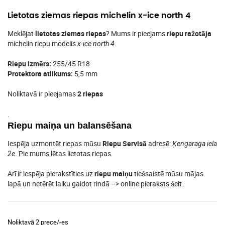
Lietotas ziemas riepas michelin x-ice north 4
Meklējat
lietotas ziemas riepas
? Mums ir pieejams
riepu ražotāja
michelin riepu modelis
.
x-ice north 4
Riepu izmērs:
255/45 R18
Protektora atlikums:
5,5 mm
Noliktavā ir pieejamas
2 riepas
.
Riepu maiņa un balansēšana
Iespēja uzmontēt riepas mūsu
Riepu Servisā
adresē:
Ķengaraga iela
. Pie mums lētas lietotas riepas.
2e
Arī ir iespēja pierakstīties uz
riepu maiņu
tiešsaistē mūsu mājas
lapā un netērēt laiku gaidot rindā –>
online pieraksts šeit
.
Noliktavā 2 prece/-es