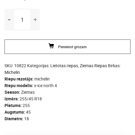
255/45
R18
michelin
x-
ice
Pievienot grozam
north
4
daudzums
SKU:
10822
Kategorijas:
Lietotas riepas
,
Ziemas Riepas
Birkas:
Michelin
Riepu razotājs
michelin
Riepu modelis
x-ice north 4
Season
Ziemas
Izmērs
255/45 R18
Platums
255
Augstums
45
Diametrs
18