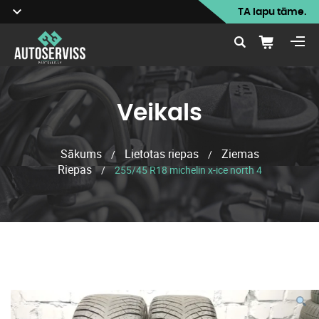
TA lapu tāme.
Veikals
Sākums
Lietotas riepas
Ziemas
/
/
Riepas
/
255/45 R18 michelin x-ice north 4
Veikals