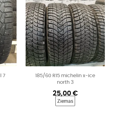
l 7
185/60 R15 michelin x-ice
north 3
25,00
€
Ziemas