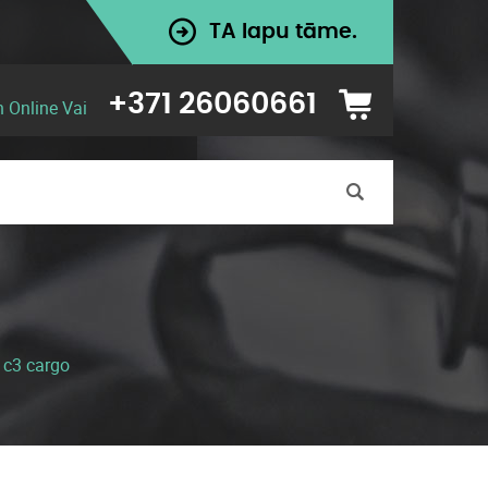
TA lapu tāme.
+371 26060661
n Online Vai
 c3 cargo