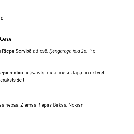
as
šana
u
Riepu Servisā
adresē:
. Pie
Ķengaraga iela 2e
iepu maiņu
tiešsaistē mūsu mājas lapā un netērēt
ieraksts šeit
.
as riepas
,
Ziemas Riepas
Birkas:
Nokian