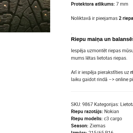
Protektora atlikums:
7 mm
Noliktavā ir pieejamas
2 riep
.
Riepu maiņa un balansē
Iespēja uzmontēt riepas mūs
mums lētas lietotas riepas.
Arī ir iespēja pierakstīties uz
r
laiku gaidot rindā –>
online p
SKU:
9867
Kategorijas:
Lietot
Riepu razotājs
Nokian
Riepu modelis
c3 cargo
Season
Ziemas
Izmērs
215/65 R16