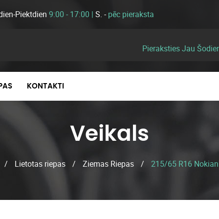
dien-Piektdien
9:00 - 17:00 |
S. -
pēc pieraksta
Pieraksties Jau Šodie
EPAS
KONTAKTI
Veikals
/
Lietotas riepas
/
Ziemas Riepas
/
215/65 R16 Nokian