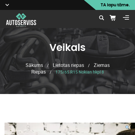
TA lapu tāme.
Veikals
Sākums
Lietotas riepas
Ziemas
/
/
Riepas
/
175/65 R15 Nokian hkpl 8
Veikals