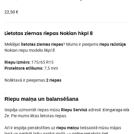
22,50
€
Lietotas ziemas riepas Nokian hkpl 8
Meklējat
lietotas ziemas riepas
? Mums ir pieejams
riepu ražotāja
Nokian riepu modelis
.
hkpl 8
Riepu izmērs:
175/65 R15
Protektora atlikums:
7,5 mm
Noliktavā ir pieejamas
2 riepas
.
Riepu maiņa un balansēšana
Iespēja uzmontēt riepas mūsu
Riepu Servisā
adresē:
Ķengaraga iela
. Pie mums lētas lietotas riepas.
2e
Arī ir iespēja pierakstīties uz
riepu maiņu
tiešsaistē mūsu mājas
lapā un netērēt laiku gaidot rindā –>
online pieraksts šeit
.