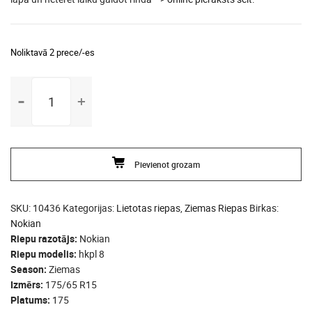
Noliktavā 2 prece/-es
175/65
R15
Nokian
hkpl
8
Pievienot grozam
daudzums
SKU:
10436
Kategorijas:
Lietotas riepas
,
Ziemas Riepas
Birkas:
Nokian
Riepu razotājs
Nokian
Riepu modelis
hkpl 8
Season
Ziemas
Izmērs
175/65 R15
Platums
175