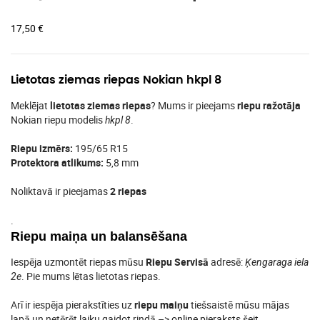
17,50
€
Lietotas ziemas riepas Nokian hkpl 8
Meklējat
lietotas ziemas riepas
? Mums ir pieejams
riepu ražotāja
Nokian riepu modelis
.
hkpl 8
Riepu izmērs:
195/65 R15
Protektora atlikums:
5,8 mm
Noliktavā ir pieejamas
2 riepas
.
Riepu maiņa un balansēšana
Iespēja uzmontēt riepas mūsu
Riepu Servisā
adresē:
Ķengaraga iela
. Pie mums lētas lietotas riepas.
2e
Arī ir iespēja pierakstīties uz
riepu maiņu
tiešsaistē mūsu mājas
lapā un netērēt laiku gaidot rindā –>
online pieraksts šeit
.