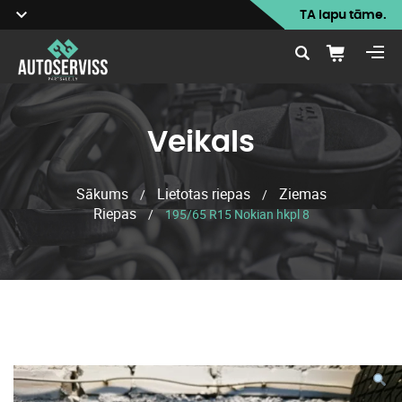
TA lapu tāme.
Veikals
Sākums
Lietotas riepas
Ziemas
/
/
Riepas
/
195/65 R15 Nokian hkpl 8
Veikals