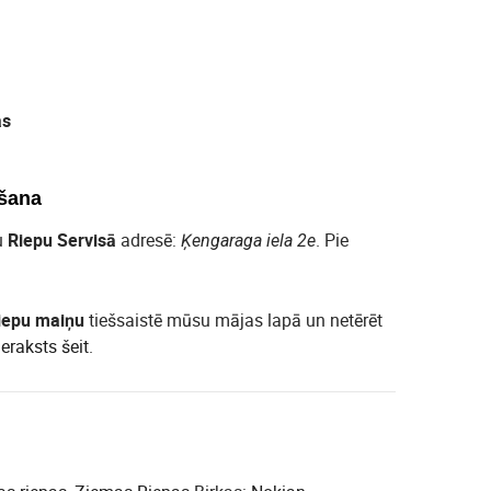
as
šana
u
Riepu Servisā
adresē:
. Pie
Ķengaraga iela 2e
iepu maiņu
tiešsaistē mūsu mājas lapā un netērēt
ieraksts šeit
.