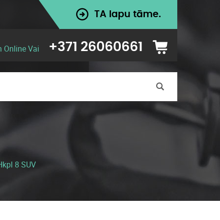
TA lapu tāme.
+371 26060661
n Online Vai
Hkpl 8 SUV