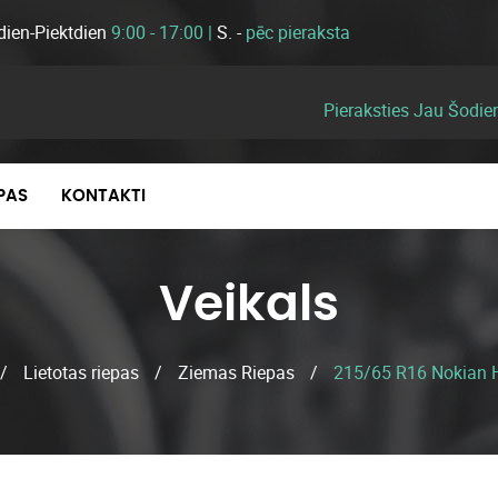
dien-Piektdien
9:00 - 17:00 |
S. -
pēc pieraksta
Pieraksties Jau Šodie
EPAS
KONTAKTI
Veikals
/
Lietotas riepas
/
Ziemas Riepas
/
215/65 R16 Nokian 