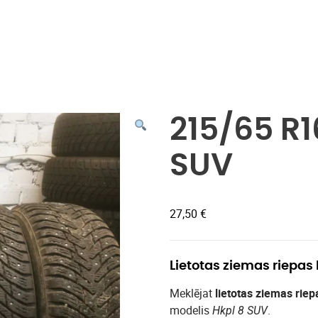
Veikals
215/65 R1
SUV
27,50
€
Lietotas ziemas riepas
Meklējat
lietotas ziemas riep
modelis
.
Hkpl 8 SUV