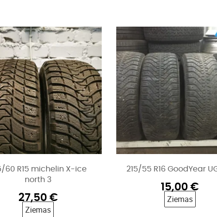
5/60 R15 michelin X-ice
215/55 R16 GoodYear U
north 3
15,00
€
27,50
€
Ziemas
Ziemas