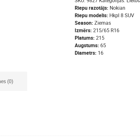
SKU:
9827
Kategorijas:
Lietot
Riepu razotājs
Nokian
Riepu modelis
Hkpl 8 SUV
Season
Ziemas
Izmērs
215/65 R16
Platums
215
Augstums
65
Diametrs
16
es (0)