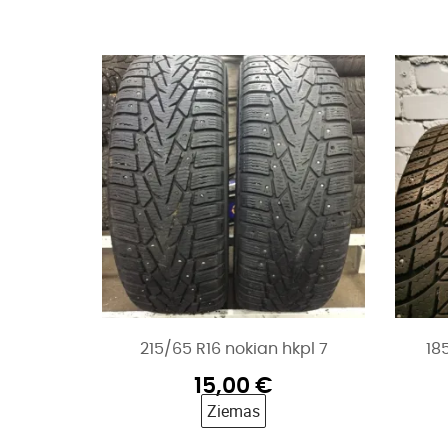
215/65 R16 nokian hkpl 7
18
15,00
€
Ziemas