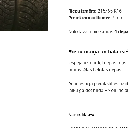
Riepu izmērs:
215/65 R16
Protektora atlikums:
7 mm
Noliktavā ir pieejamas
4 riep
.
Riepu maiņa un balansē
Iespēja uzmontēt riepas mūs
mums lētas lietotas riepas.
Arī ir iespēja pierakstīties uz
r
laiku gaidot rindā –>
online p
Nav noliktavā