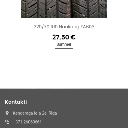
225/70 R15 Nankang EA603
27,50
€
Summer
Kontakti
Ķengaraga iela 2e, Rīga
+371 26060661