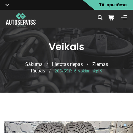
TA lapu tāme.
Veikals
Sākums
Lietotas riepas
Ziemas
/
/
Riepas
/
205/55 R16 Nokian hkpl 9
Veikals