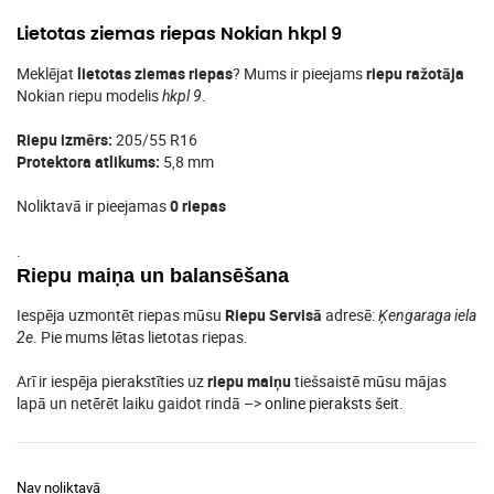
Lietotas ziemas riepas Nokian hkpl 9
Meklējat
lietotas ziemas riepas
? Mums ir pieejams
riepu ražotāja
Nokian riepu modelis
.
hkpl 9
Riepu izmērs:
205/55 R16
Protektora atlikums:
5,8 mm
Noliktavā ir pieejamas
0 riepas
.
Riepu maiņa un balansēšana
Iespēja uzmontēt riepas mūsu
Riepu Servisā
adresē:
Ķengaraga iela
. Pie mums lētas lietotas riepas.
2e
Arī ir iespēja pierakstīties uz
riepu maiņu
tiešsaistē mūsu mājas
lapā un netērēt laiku gaidot rindā –>
online pieraksts šeit
.
Nav noliktavā