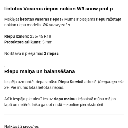
Lietotas Vasaras riepas nokian WR snow prof p
Meklējat
lietotas vasaras riepas
? Mums ir pieejams
riepu ražotāja
nokian riepu modelis .
WR snow prof p
Riepu izmērs:
235/45 R18
Protektora atlikums:
5 mm
Noliktavā ir pieejamas
2 riepas
.
Riepu maiņa un balansēšana
Iespēja uzmontēt riepas mūsu
Riepu Servisā
adresē:
Ķengaraga iela
. Pie mums lētas lietotas riepas.
2e
Arī ir iespēja pierakstīties uz
riepu maiņu
tiešsaistē mūsu mājas
lapā un netērēt laiku gaidot rindā –>
online pieraksts šeit
.
Noliktavā 2 prece/-es