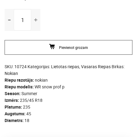
235/45
R18
nokian
WR
snow
Pievienot grozam
prof
p
daudzums
SKU:
10724
Kategorijas:
Lietotas riepas
,
Vasaras Riepas
Birkas:
Nokian
Riepu razotājs
nokian
Riepu modelis
WR snow prof p
Season
Summer
Izmērs
235/45 R18
Platums
235
Augstums
45
Diametrs
18