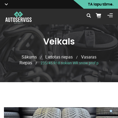
TA lapu tāme.
Veikals
Sākums
Lietotas riepas
Vasaras
/
/
Riepas
/
235/45 R18 nokian WR snow prof p
Veikals