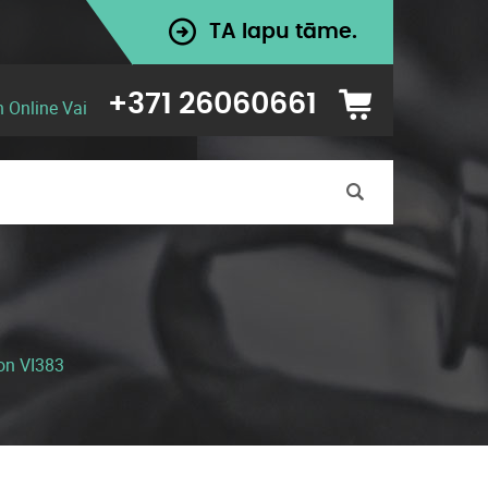
TA lapu tāme.
+371 26060661
n Online Vai
on VI383