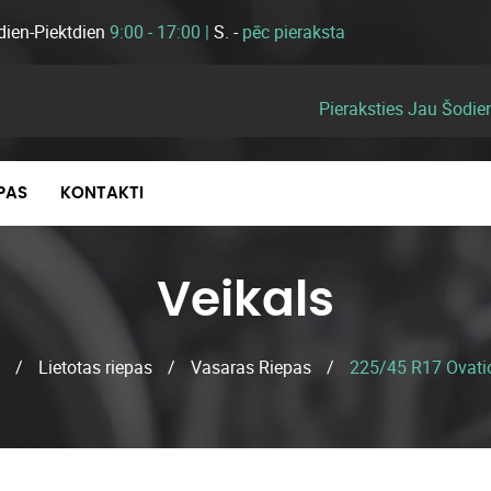
dien-Piektdien
9:00 - 17:00 |
S. -
pēc pieraksta
Pieraksties Jau Šodie
EPAS
KONTAKTI
Veikals
/
Lietotas riepas
/
Vasaras Riepas
/
225/45 R17 Ovati