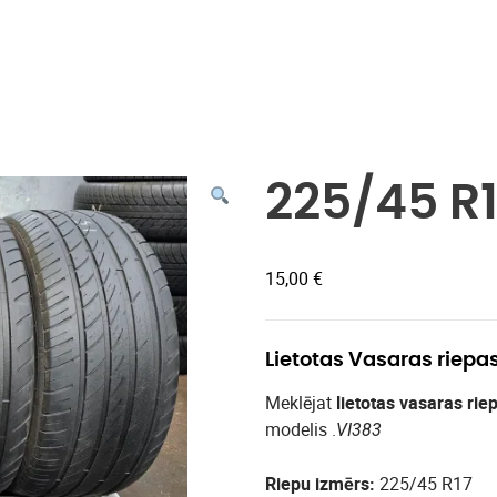
Veikals
225/45 R1
15,00
€
Lietotas Vasaras riepa
Meklējat
lietotas vasaras rie
modelis .
VI383
Riepu izmērs:
225/45 R17