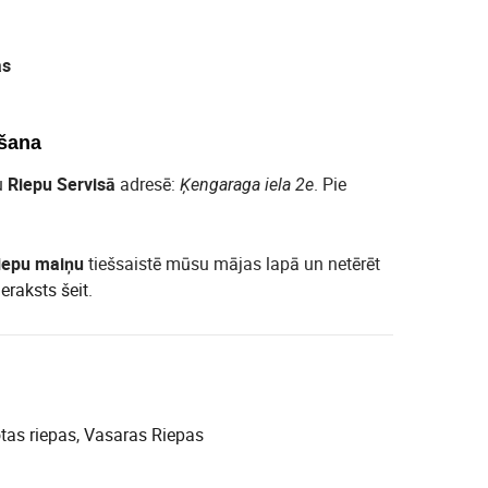
as
šana
u
Riepu Servisā
adresē:
. Pie
Ķengaraga iela 2e
iepu maiņu
tiešsaistē mūsu mājas lapā un netērēt
ieraksts šeit
.
otas riepas
,
Vasaras Riepas