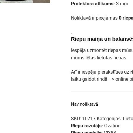
Protektora atlikums:
3 mm
Noliktavā ir pieejamas
0 riep
.
Riepu maiņa un balansē
Iespēja uzmontēt riepas mūs
mums lētas lietotas riepas.
Arī ir iespēja pierakstīties uz
r
laiku gaidot rindā –>
online p
Nav noliktavā
SKU:
10717
Kategorijas:
Liet
Riepu razotājs
Ovation
Riepu modelis
VI383