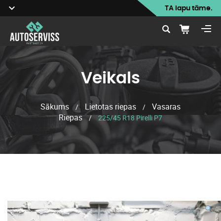
TA lapu tāme.
Veikals
Sākums
Lietotas riepas
Vasaras
/
/
Riepas
/
225/45 R18 Pirelli P7
Veikals