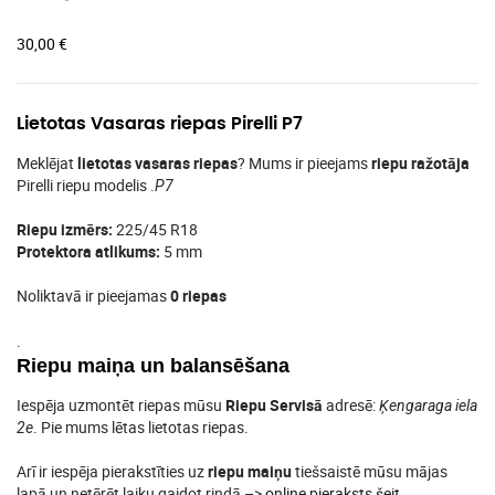
30,00
€
Lietotas Vasaras riepas Pirelli P7
Meklējat
lietotas vasaras riepas
? Mums ir pieejams
riepu ražotāja
Pirelli riepu modelis .
P7
Riepu izmērs:
225/45 R18
Protektora atlikums:
5 mm
Noliktavā ir pieejamas
0 riepas
.
Riepu maiņa un balansēšana
Iespēja uzmontēt riepas mūsu
Riepu Servisā
adresē:
Ķengaraga iela
. Pie mums lētas lietotas riepas.
2e
Arī ir iespēja pierakstīties uz
riepu maiņu
tiešsaistē mūsu mājas
lapā un netērēt laiku gaidot rindā –>
online pieraksts šeit
.