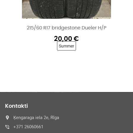
215/60 R17 bridgestone Dueler H/P
20,00
€
Summer
Kontakti
Ķengaraga iela 2e, Rīga
+371 26060661