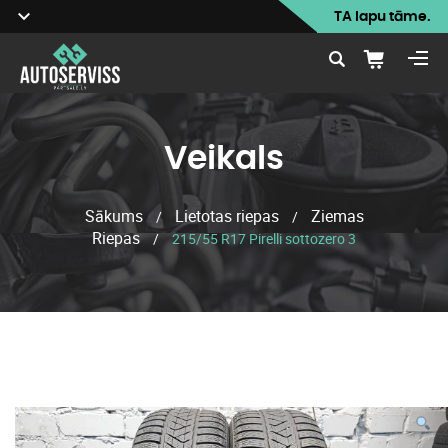
TA lapu tāme.
Veikals
Sākums
Lietotas riepas
Ziemas
/
/
Riepas
/
215/55 R17 Pirelli sottozero 3
Veikals