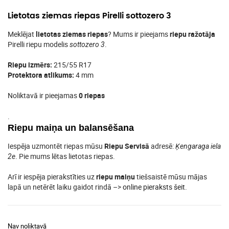
Lietotas ziemas riepas Pirelli sottozero 3
Meklējat
lietotas ziemas riepas
? Mums ir pieejams
riepu ražotāja
Pirelli riepu modelis
.
sottozero 3
Riepu izmērs:
215/55 R17
Protektora atlikums:
4 mm
Noliktavā ir pieejamas
0 riepas
.
Riepu maiņa un balansēšana
Iespēja uzmontēt riepas mūsu
Riepu Servisā
adresē:
Ķengaraga iela
. Pie mums lētas lietotas riepas.
2e
Arī ir iespēja pierakstīties uz
riepu maiņu
tiešsaistē mūsu mājas
lapā un netērēt laiku gaidot rindā –>
online pieraksts šeit
.
Nav noliktavā