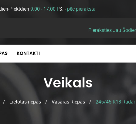
dien-Piektdien
9:00 - 17:00 |
S. -
pēc pieraksta
Pieraksties Jau Šodie
EPAS
KONTAKTI
Veikals
/
Lietotas riepas
/
Vasaras Riepas
/
245/45 R18 Radar 