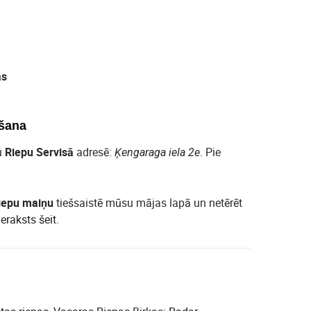
as
šana
u
Riepu Servisā
adresē:
. Pie
Ķengaraga iela 2e
iepu maiņu
tiešsaistē mūsu mājas lapā un netērēt
ieraksts šeit
.