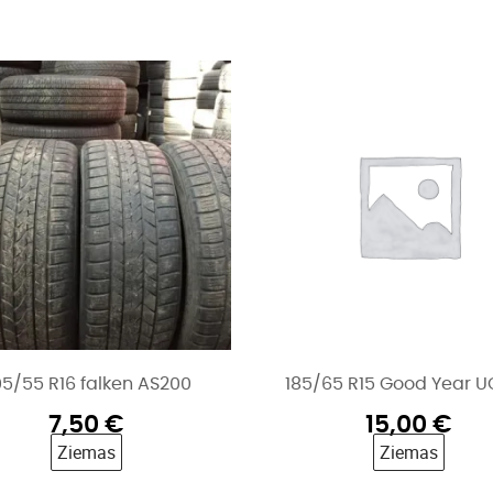
5/55 R16 falken AS200
185/65 R15 Good Year 
7,50
€
15,00
€
Ziemas
Ziemas