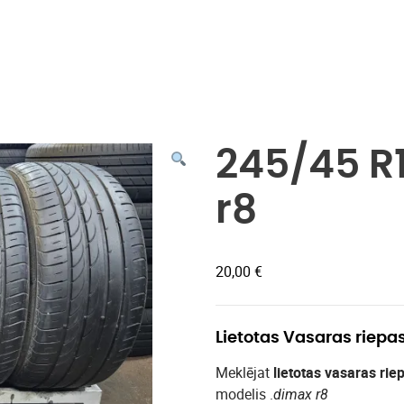
Veikals
245/45 R
r8
20,00
€
Lietotas Vasaras riepa
Meklējat
lietotas vasaras rie
modelis .
dimax r8