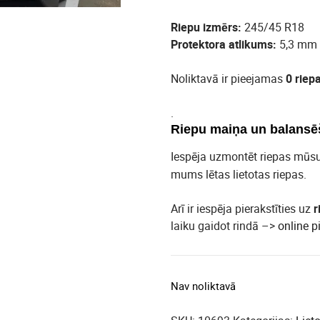
Riepu izmērs:
245/45 R18
Protektora atlikums:
5,3 mm
Noliktavā ir pieejamas
0 riep
.
Riepu maiņa un balansē
Iespēja uzmontēt riepas mūs
mums lētas lietotas riepas.
Arī ir iespēja pierakstīties uz
r
laiku gaidot rindā –>
online p
Nav noliktavā