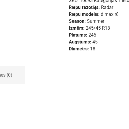
SKU:
10693
Kategorijas:
Liet
Riepu razotājs
Radar
Riepu modelis
dimax r8
Season
Summer
Izmērs
245/45 R18
Platums
245
Augstums
45
Diametrs
18
es (0)