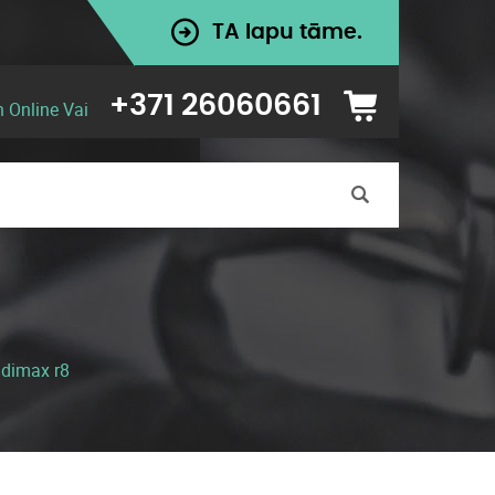
TA lapu tāme.
+371 26060661
n Online Vai
dimax r8