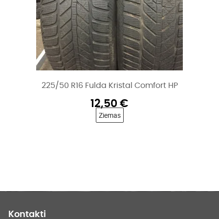
225/50 R16 Fulda Kristal Comfort HP
12,50
€
Ziemas
Kontakti