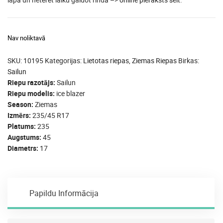
Nav noliktavā
SKU:
10195
Kategorijas:
Lietotas riepas
,
Ziemas Riepas
Birkas:
Sailun
Riepu razotājs
Sailun
Riepu modelis
ice blazer
Season
Ziemas
Izmērs
235/45 R17
Platums
235
Augstums
45
Diametrs
17
Papildu Informācija