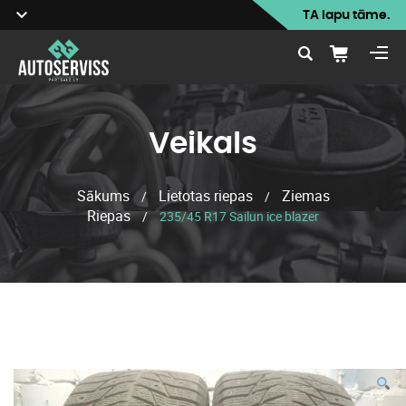
TA lapu tāme.
Veikals
Sākums
Lietotas riepas
Ziemas
/
/
Riepas
/
235/45 R17 Sailun ice blazer
Veikals