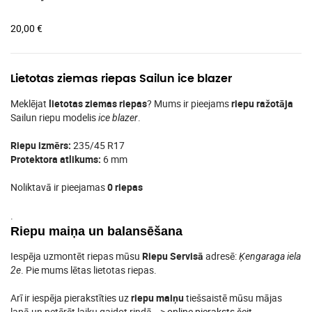
20,00
€
Lietotas ziemas riepas Sailun ice blazer
Meklējat
lietotas ziemas riepas
? Mums ir pieejams
riepu ražotāja
Sailun riepu modelis
.
ice blazer
Riepu izmērs:
235/45 R17
Protektora atlikums:
6 mm
Noliktavā ir pieejamas
0 riepas
.
Riepu maiņa un balansēšana
Iespēja uzmontēt riepas mūsu
Riepu Servisā
adresē:
Ķengaraga iela
. Pie mums lētas lietotas riepas.
2e
Arī ir iespēja pierakstīties uz
riepu maiņu
tiešsaistē mūsu mājas
lapā un netērēt laiku gaidot rindā –>
online pieraksts šeit
.