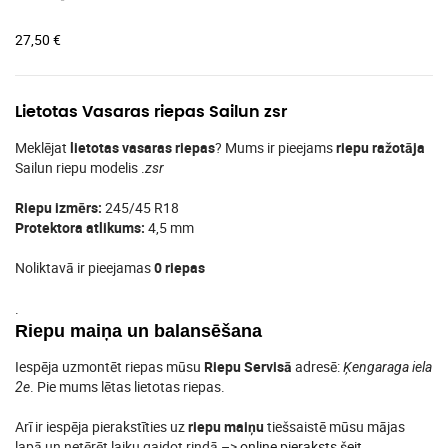
27,50
€
Lietotas Vasaras riepas Sailun zsr
Meklējat
lietotas vasaras riepas
? Mums ir pieejams
riepu ražotāja
Sailun riepu modelis .
zsr
Riepu izmērs:
245/45 R18
Protektora atlikums:
4,5 mm
Noliktavā ir pieejamas
0 riepas
.
Riepu maiņa un balansēšana
Iespēja uzmontēt riepas mūsu
Riepu Servisā
adresē:
Ķengaraga iela
. Pie mums lētas lietotas riepas.
2e
Arī ir iespēja pierakstīties uz
riepu maiņu
tiešsaistē mūsu mājas
lapā un netērēt laiku gaidot rindā –>
online pieraksts šeit
.