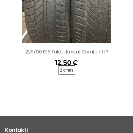
225/50 R16 Fulda Kristal Comfort HP
12,50
€
Ziemas
Kontakti