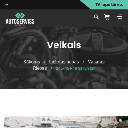
TA lapu tāme.
Veikals
Sākums
Lietotas riepas
Vasaras
/
/
Riepas
/
245/45 R18 Sailun zsr
Veikals