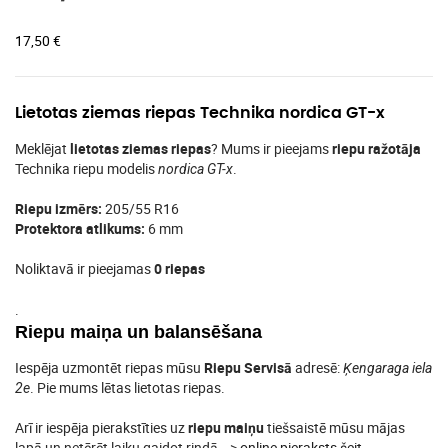
17,50
€
Lietotas ziemas riepas Technika nordica GT-x
Meklējat
lietotas ziemas riepas
? Mums ir pieejams
riepu ražotāja
Technika riepu modelis
.
nordica GT-x
Riepu izmērs:
205/55 R16
Protektora atlikums:
6 mm
Noliktavā ir pieejamas
0 riepas
.
Riepu maiņa un balansēšana
Iespēja uzmontēt riepas mūsu
Riepu Servisā
adresē:
Ķengaraga iela
. Pie mums lētas lietotas riepas.
2e
Arī ir iespēja pierakstīties uz
riepu maiņu
tiešsaistē mūsu mājas
lapā un netērēt laiku gaidot rindā –>
online pieraksts šeit
.