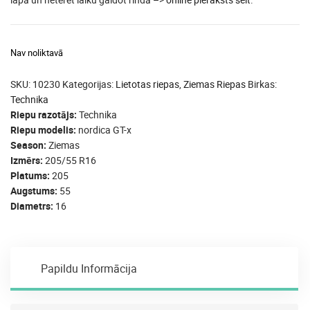
Nav noliktavā
SKU:
10230
Kategorijas:
Lietotas riepas
,
Ziemas Riepas
Birkas:
Technika
Riepu razotājs
Technika
Riepu modelis
nordica GT-x
Season
Ziemas
Izmērs
205/55 R16
Platums
205
Augstums
55
Diametrs
16
Papildu Informācija