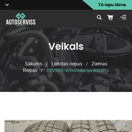
TA lapu tāme.
Veikals
Sākums
Lietotas riepas
Ziemas
/
/
Riepas
/
205/55 R16 Technika nordica GT-x
Veikals