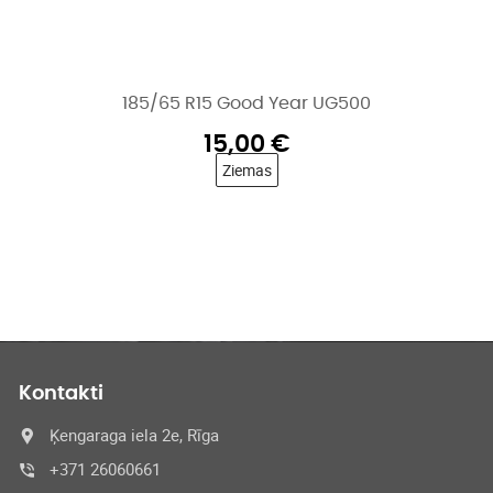
185/65 R15 Good Year UG500
15,00
€
Ziemas
Kontakti
Ķengaraga iela 2e, Rīga
+371 26060661