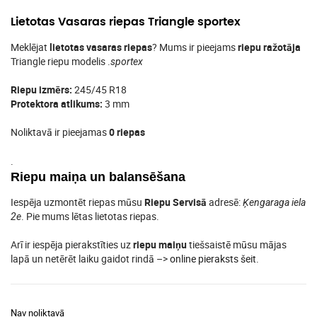
Lietotas Vasaras riepas Triangle sportex
Meklējat
lietotas vasaras riepas
? Mums ir pieejams
riepu ražotāja
Triangle riepu modelis .
sportex
Riepu izmērs:
245/45 R18
Protektora atlikums:
3 mm
Noliktavā ir pieejamas
0 riepas
.
Riepu maiņa un balansēšana
Iespēja uzmontēt riepas mūsu
Riepu Servisā
adresē:
Ķengaraga iela
. Pie mums lētas lietotas riepas.
2e
Arī ir iespēja pierakstīties uz
riepu maiņu
tiešsaistē mūsu mājas
lapā un netērēt laiku gaidot rindā –>
online pieraksts šeit
.
Nav noliktavā