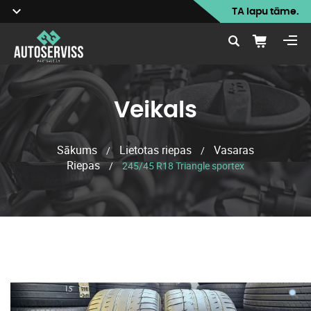
TA lapu tāme.
Veikals
Sākums
Lietotas riepas
Vasaras
/
/
Riepas
/
245/45 R18 Triangle sportex
Veikals