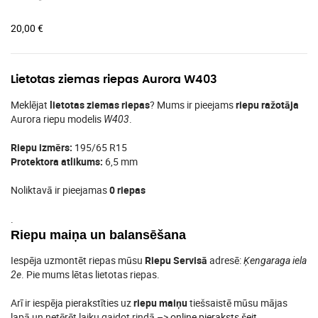
20,00
€
Lietotas ziemas riepas Aurora W403
Meklējat
lietotas ziemas riepas
? Mums ir pieejams
riepu ražotāja
Aurora riepu modelis
.
W403
Riepu izmērs:
195/65 R15
Protektora atlikums:
6,5 mm
Noliktavā ir pieejamas
0 riepas
.
Riepu maiņa un balansēšana
Iespēja uzmontēt riepas mūsu
Riepu Servisā
adresē:
Ķengaraga iela
. Pie mums lētas lietotas riepas.
2e
Arī ir iespēja pierakstīties uz
riepu maiņu
tiešsaistē mūsu mājas
lapā un netērēt laiku gaidot rindā –>
online pieraksts šeit
.