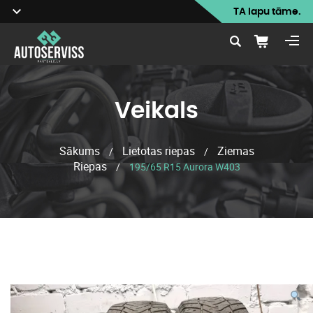
TA lapu tāme.
Veikals
Sākums
Lietotas riepas
Ziemas
/
/
Riepas
/
195/65 R15 Aurora W403
Veikals